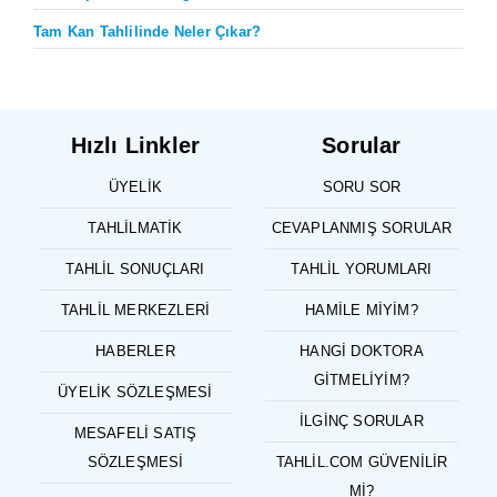
Tam Kan Tahlilinde Neler Çıkar?
Hızlı Linkler
Sorular
ÜYELIK
SORU SOR
TAHLILMATIK
CEVAPLANMIŞ SORULAR
TAHLIL SONUÇLARI
TAHLIL YORUMLARI
TAHLIL MERKEZLERI
HAMILE MIYIM?
HABERLER
HANGI DOKTORA
GITMELIYIM?
ÜYELIK SÖZLEŞMESI
İLGINÇ SORULAR
MESAFELI SATIŞ
SÖZLEŞMESI
TAHLIL.COM GÜVENILIR
MI?