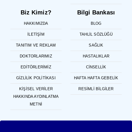
Biz Kimiz?
Bilgi Bankası
HAKKIMIZDA
BLOG
İLETIŞIM
TAHLIL SÖZLÜĞÜ
TANITIM VE REKLAM
SAĞLIK
DOKTORLARIMIZ
HASTALIKLAR
EDITÖRLERIMIZ
CINSELLIK
GIZLILIK POLITIKASI
HAFTA HAFTA GEBELIK
KIŞISEL VERILER
RESIMLI BILGILER
HAKKINDA AYDINLATMA
METNI