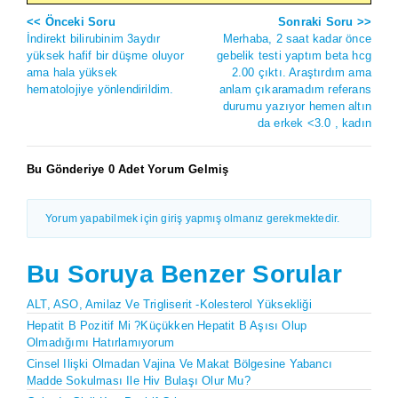
<< Önceki Soru
Sonraki Soru >>
İndirekt bilirubinim 3aydır
Merhaba, 2 saat kadar önce
yüksek hafif bir düşme oluyor
gebelik testi yaptım beta hcg
ama hala yüksek
2.00 çıktı. Araştırdım ama
hematolojiye yönlendirildim.
anlam çıkaramadım referans
durumu yazıyor hemen altın
da erkek <3.0 , kadın
Bu Gönderiye 0 Adet Yorum Gelmiş
Yorum yapabilmek için giriş yapmış olmanız gerekmektedir.
Bu Soruya Benzer Sorular
ALT, ASO, Amilaz Ve Trigliserit -kolesterol Yüksekliği
Hepatit B Pozitif Mi ?Küçükken Hepatit B Aşısı Olup
Olmadığımı Hatırlamıyorum
Cinsel Ilişki Olmadan Vajina Ve Makat Bölgesine Yabancı
Madde Sokulması Ile Hiv Bulaşı Olur Mu?