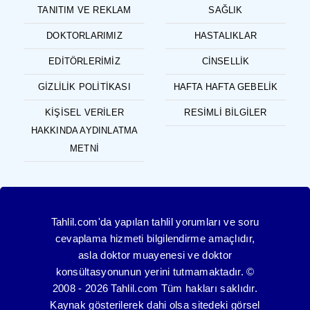
TANITIM VE REKLAM
SAĞLIK
DOKTORLARIMIZ
HASTALIKLAR
EDITÖRLERIMIZ
CINSELLIK
GIZLILIK POLITIKASI
HAFTA HAFTA GEBELIK
KIŞISEL VERILER
RESIMLI BILGILER
HAKKINDA AYDINLATMA
METNI
Tahlil.com'da yapılan tahlil yorumları ve soru
cevaplama hizmeti bilgilendirme amaçlıdır,
asla doktor muayenesi ve doktor
konsültasyonunun yerini tutmamaktadır. ©
2008 - 2026 Tahlil.com Tüm hakları saklıdır.
Kaynak gösterilerek dahi olsa sitedeki görsel