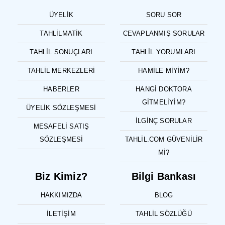
ÜYELIK
SORU SOR
TAHLILMATIK
CEVAPLANMIŞ SORULAR
TAHLIL SONUÇLARI
TAHLIL YORUMLARI
TAHLIL MERKEZLERI
HAMILE MIYIM?
HABERLER
HANGI DOKTORA
GITMELIYIM?
ÜYELIK SÖZLEŞMESI
İLGINÇ SORULAR
MESAFELI SATIŞ
SÖZLEŞMESI
TAHLIL.COM GÜVENILIR
MI?
Biz Kimiz?
Bilgi Bankası
HAKKIMIZDA
BLOG
İLETIŞIM
TAHLIL SÖZLÜĞÜ