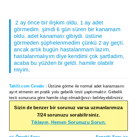
2 ay önce bir ilişkim oldu. 1 ay adet
görmedim. şimdi 6 gün süren bir kanamam
oldu. adet kanaması gibiydi. üstüne
görmeden şüphelenmedim çünkü 2 ay geçti.
ancak artık bugün hastalanmam lazım,
hastalanmalıyım diye kendimi çok şartladım,
acaba bu yüzden bi geldi. hamile olabilir
miyim.
Tahlil.com Cevabı :
Üstüne görme ile normal adet kanamasını
ayırt etmenin en pratik yolu gebelik testi yaptırmaktır. Gebelik
testi sonucuna göre hamile olup olmadığınızı belirleyebilirsiniz.
Sizin de benzer bir sorunuz varsa uzmanlarımıza
7/24 sorunuzu sorabilirsiniz.
Tıklayın, Hemen Sorunuzu Sorun.
<< Önceki Soru
Sonraki Soru >>