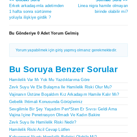
Erkek arkadaşımla adetimden
Linea nigra hamile olmayan
1 hafta sonra sürtünme
birinde olabilir mi?
yoluyla ilişkiye girdik ?
Bu Gönderiye 0 Adet Yorum Gelmiş
Yorum yapabilmek için giriş yapmış olmanız gerekmektedir.
Bu Soruya Benzer Sorular
Hamilelik Var Mı Yok Mu Yazdıklarıma Göre
Zevk Suyu Ve Ele Bulaşma Ile Hamilelik Riski Olur Mu?
Vajinanın Üstüne Boşaldım Kız Arkadaşım Hamile Kalır Mı?
Gebelik Ihtimali Konusunda Görüşleriniz
Sevgilimle Bir Şey Yaşadım Pen*sten Er Sıvısı Geldi Ama
Vajina Içine Penetrasyon Olmadı Ve Kadın Bakire
Zevk Suyu Ile Hamilelik Riski Nedir?
Hamilelik Riski Acil Cevap Lütfen
Kahverengi Akıntı Hamilelik Belirtisi Olabilir Mi?