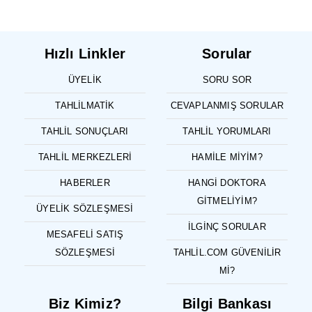
Hızlı Linkler
Sorular
ÜYELIK
SORU SOR
TAHLILMATIK
CEVAPLANMIŞ SORULAR
TAHLIL SONUÇLARI
TAHLIL YORUMLARI
TAHLIL MERKEZLERI
HAMILE MIYIM?
HABERLER
HANGI DOKTORA
GITMELIYIM?
ÜYELIK SÖZLEŞMESI
İLGINÇ SORULAR
MESAFELI SATIŞ
SÖZLEŞMESI
TAHLIL.COM GÜVENILIR
MI?
Biz Kimiz?
Bilgi Bankası