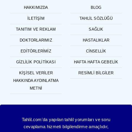
HAKKIMIZDA
BLOG
İLETIŞIM
TAHLIL SÖZLÜĞÜ
TANITIM VE REKLAM
SAĞLIK
DOKTORLARIMIZ
HASTALIKLAR
EDITÖRLERIMIZ
CINSELLIK
GIZLILIK POLITIKASI
HAFTA HAFTA GEBELIK
KIŞISEL VERILER
RESIMLI BILGILER
HAKKINDA AYDINLATMA
METNI
Tahlil.com'da yapılan tahlil yorumları ve soru
cevaplama hizmeti bilgilendirme amaçlıdır,