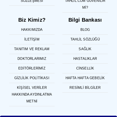
SÖZLEŞMESI
TAHLIL.COM GÜVENILIR
MI?
Biz Kimiz?
Bilgi Bankası
HAKKIMIZDA
BLOG
İLETIŞIM
TAHLIL SÖZLÜĞÜ
TANITIM VE REKLAM
SAĞLIK
DOKTORLARIMIZ
HASTALIKLAR
EDITÖRLERIMIZ
CINSELLIK
GIZLILIK POLITIKASI
HAFTA HAFTA GEBELIK
KIŞISEL VERILER
RESIMLI BILGILER
HAKKINDA AYDINLATMA
METNI