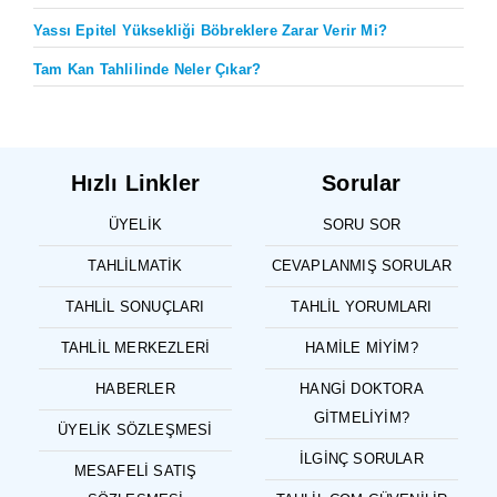
Yassı Epitel Yüksekliği Böbreklere Zarar Verir Mi?
Tam Kan Tahlilinde Neler Çıkar?
Hızlı Linkler
Sorular
ÜYELIK
SORU SOR
TAHLILMATIK
CEVAPLANMIŞ SORULAR
TAHLIL SONUÇLARI
TAHLIL YORUMLARI
TAHLIL MERKEZLERI
HAMILE MIYIM?
HABERLER
HANGI DOKTORA
GITMELIYIM?
ÜYELIK SÖZLEŞMESI
İLGINÇ SORULAR
MESAFELI SATIŞ