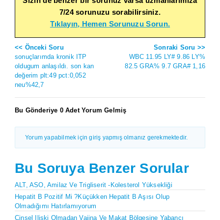
Sizin de benzer bir sorunuz varsa uzmanlarımıza
7/24 sorunuzu sorabilirsiniz.
Tıklayın, Hemen Sorunuzu Sorun.
<< Önceki Soru
Sonraki Soru >>
sonuçlarımda kronik ITP
WBC 11.95 LY# 9.86 LY%
oldugum anlaşıldı. son kan
82.5 GRA% 9.7 GRA# 1,16
değerim plt:49 pct:0,052
neu%42,7
Bu Gönderiye 0 Adet Yorum Gelmiş
Yorum yapabilmek için giriş yapmış olmanız gerekmektedir.
Bu Soruya Benzer Sorular
ALT, ASO, Amilaz Ve Trigliserit -kolesterol Yüksekliği
Hepatit B Pozitif Mi ?Küçükken Hepatit B Aşısı Olup
Olmadığımı Hatırlamıyorum
Cinsel Ilişki Olmadan Vajina Ve Makat Bölgesine Yabancı