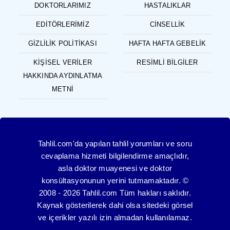
DOKTORLARIMIZ
HASTALIKLAR
EDITÖRLERIMIZ
CINSELLIK
GIZLILIK POLITIKASI
HAFTA HAFTA GEBELIK
KIŞISEL VERILER
RESIMLI BILGILER
HAKKINDA AYDINLATMA
METNI
Tahlil.com'da yapılan tahlil yorumları ve soru
cevaplama hizmeti bilgilendirme amaçlıdır,
asla doktor muayenesi ve doktor
konsültasyonunun yerini tutmamaktadır. ©
2008 - 2026 Tahlil.com Tüm hakları saklıdır.
Kaynak gösterilerek dahi olsa sitedeki görsel
ve içerikler yazılı izin almadan kullanılamaz.