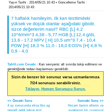
Yayın Tarihi : 2014/05/21 10:43 • Güncelleme Tarihi :
2014/05/21 10:43
7 haftalık hamileyim, ilk kan testtimdeki
yüksek ve düşük olanlar aşağıdaki gibidir,
sizce değerlerim nasıl? RBC [L] 4,2
10^6/mm^3 4,38 - 5,77 HGB [L] 12,4 g/dL
13,6 - 17,2 MPV [ H] 10,5 um^3 7,4 - 10,4
PDW [H] 18,3 % 11,0 - 18,0 EOS% [H] 4,8 %
0,9 - 4,0
Tahlil.com Cevabı :
Kan seviyeniz alt sınırda takip edilmesi ve
gerektiğinde tedavi başlanması gereklidir..
Sizin de benzer bir sorunuz varsa uzmanlarımıza
7/24 sorunuzu sorabilirsiniz.
Tıklayın, Hemen Sorunuzu Sorun.
<< Önceki Soru
Sonraki Soru >>
4 ay sonucunda elisa hbs ag
Hocam benim ellerim ve
negatif geldi tekrar test
ayaklarım hiç ısınmıyor