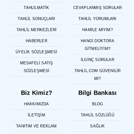
TAHLILMATIK
CEVAPLANMIŞ SORULAR
TAHLIL SONUÇLARI
TAHLIL YORUMLARI
TAHLIL MERKEZLERI
HAMILE MIYIM?
HABERLER
HANGI DOKTORA
GITMELIYIM?
ÜYELIK SÖZLEŞMESI
İLGINÇ SORULAR
MESAFELI SATIŞ
SÖZLEŞMESI
TAHLIL.COM GÜVENILIR
MI?
Biz Kimiz?
Bilgi Bankası
HAKKIMIZDA
BLOG
İLETIŞIM
TAHLIL SÖZLÜĞÜ
TANITIM VE REKLAM
SAĞLIK