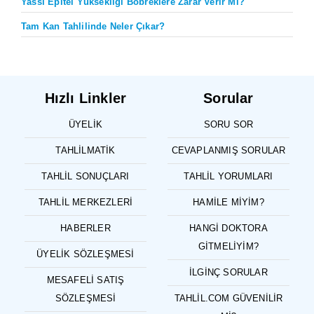
Yassı Epitel Yüksekliği Böbreklere Zarar Verir Mi?
Tam Kan Tahlilinde Neler Çıkar?
Hızlı Linkler
Sorular
ÜYELIK
SORU SOR
TAHLILMATIK
CEVAPLANMIŞ SORULAR
TAHLIL SONUÇLARI
TAHLIL YORUMLARI
TAHLIL MERKEZLERI
HAMILE MIYIM?
HABERLER
HANGI DOKTORA
GITMELIYIM?
ÜYELIK SÖZLEŞMESI
İLGINÇ SORULAR
MESAFELI SATIŞ
SÖZLEŞMESI
TAHLIL.COM GÜVENILIR