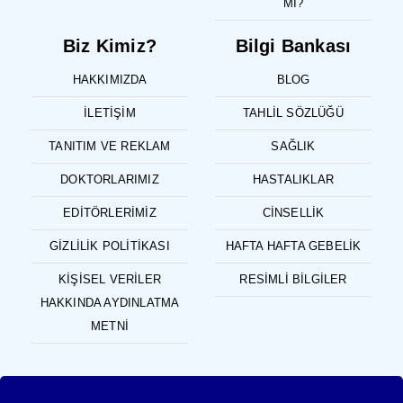
MI?
Biz Kimiz?
Bilgi Bankası
HAKKIMIZDA
BLOG
İLETIŞIM
TAHLIL SÖZLÜĞÜ
TANITIM VE REKLAM
SAĞLIK
DOKTORLARIMIZ
HASTALIKLAR
EDITÖRLERIMIZ
CINSELLIK
GIZLILIK POLITIKASI
HAFTA HAFTA GEBELIK
KIŞISEL VERILER
RESIMLI BILGILER
HAKKINDA AYDINLATMA
METNI