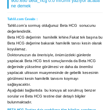
900.650 beta_hcg 0.0 mIU/ml yazıyor acaba
ne demek
Tahlil.com Cevabı :
Tahlil.com'a sormuş olduğunuz Beta HCG sonucunu
değerlendirdik.
Beta HCG değerinin hamilelik lehine.Fakat tek başına bu
Beta HCG değerine bakarak hamilelik tanısı kesin olarak
koyulamaz.
Doktorunuzun da önerisiyle, önümüzdeki günlerde
yapılacak Beta HCG testi sonuçlarında da Beta HCG
değerinde yükselme görülmesi ve daha da önemlisi
yapılacak ultrason muayenesinde de gebelik kesesinin
görülmesi kesin hamilelik tanısını koymayı
sağlayacaktır.
Aşağıdaki bağlantıda bu konuya ait sorulmuş benzer
sorular ve Beta HCG testine dair detaylı bilgiler
bulunmaktadır.
BETA HCG Testine dair aradığınız tüm bilgiler, sorulmuş