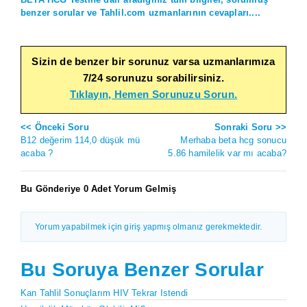
benzer sorular ve Tahlil.com uzmanlarının cevapları....
Sizin de benzer bir sorunuz varsa uzmanlarımıza
7/24 sorunuzu sorabilirsiniz.
Tıklayın, Hemen Sorunuzu Sorun.
<< Önceki Soru
Sonraki Soru >>
B12 değerim 114,0 düşük mü
Merhaba beta hcg sonucu
acaba ?
5.86 hamilelik var mı acaba?
Bu Gönderiye 0 Adet Yorum Gelmiş
Yorum yapabilmek için giriş yapmış olmanız gerekmektedir.
Bu Soruya Benzer Sorular
Kan Tahlil Sonuçlarım HIV Tekrar Istendi