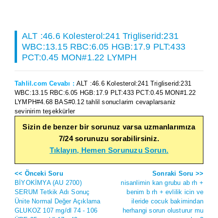
ALT :46.6 Kolesterol:241 Trigliserid:231
WBC:13.15 RBC:6.05 HGB:17.9 PLT:433
PCT:0.45 MON#1.22 LYMPH
Tahlil.com Cevabı :
ALT :46.6 Kolesterol:241 Trigliserid:231
WBC:13.15 RBC:6.05 HGB:17.9 PLT:433 PCT:0.45 MON#1.22
LYMPH#4.68 BAS#0.12 tahlil sonuclarim cevaplarsaniz
sevinirim teşekkürler
Sizin de benzer bir sorunuz varsa uzmanlarımıza
7/24 sorunuzu sorabilirsiniz.
Tıklayın, Hemen Sorunuzu Sorun.
<< Önceki Soru
Sonraki Soru >>
BİYOKİMYA (AU 2700)
nisanlimin kan grubu ab rh +
SERUM Tetkik Adı Sonuç
benim b rh + evlilik icin ve
Ünite Normal Değer Açıklama
ileride cocuk bakimindan
GLUKOZ 107 mg/dl 74 - 106
herhangi sorun olusturur mu