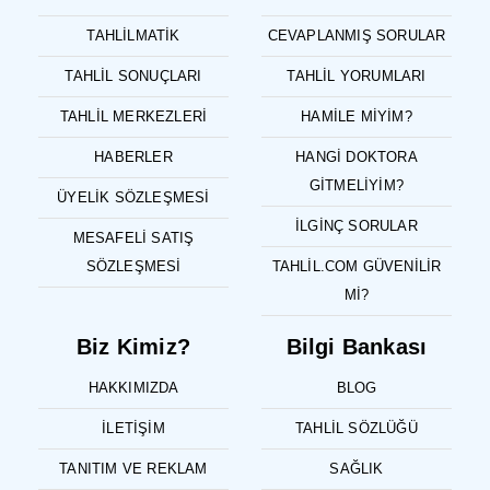
TAHLILMATIK
CEVAPLANMIŞ SORULAR
TAHLIL SONUÇLARI
TAHLIL YORUMLARI
TAHLIL MERKEZLERI
HAMILE MIYIM?
HABERLER
HANGI DOKTORA
GITMELIYIM?
ÜYELIK SÖZLEŞMESI
İLGINÇ SORULAR
MESAFELI SATIŞ
SÖZLEŞMESI
TAHLIL.COM GÜVENILIR
MI?
Biz Kimiz?
Bilgi Bankası
HAKKIMIZDA
BLOG
İLETIŞIM
TAHLIL SÖZLÜĞÜ
TANITIM VE REKLAM
SAĞLIK