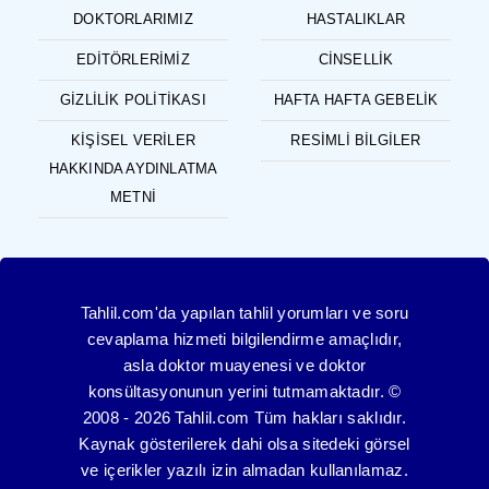
DOKTORLARIMIZ
HASTALIKLAR
EDITÖRLERIMIZ
CINSELLIK
GIZLILIK POLITIKASI
HAFTA HAFTA GEBELIK
KIŞISEL VERILER
RESIMLI BILGILER
HAKKINDA AYDINLATMA
METNI
Tahlil.com'da yapılan tahlil yorumları ve soru
cevaplama hizmeti bilgilendirme amaçlıdır,
asla doktor muayenesi ve doktor
konsültasyonunun yerini tutmamaktadır. ©
2008 - 2026 Tahlil.com Tüm hakları saklıdır.
Kaynak gösterilerek dahi olsa sitedeki görsel
ve içerikler yazılı izin almadan kullanılamaz.