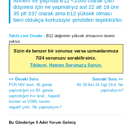
Annem 55 yaşında B12 <2000 olarak çıktı
düşmesi için ne yapmalıyız ast 22 alt 19 üre
35 plt 337 olarak ama b12 yüksek olması
beni oldukça korkutuyor şimdiden teşekkürler.
Tahlil.com Cevabı :
B12 değerinin yüksek olmasının önemi
yoktur..
Sizin de benzer bir sorunuz varsa uzmanlarımıza
7/24 sorunuzu sorabilirsiniz.
Tıklayın, Hemen Sorunuzu Sorun.
<< Önceki Soru
Sonraki Soru >>
PCR HIV testi, 45 günde
Alt 20 Ast 24 Ggt 19,4. Ne
yaptırdığım ve 93. günde
yapmalıyım?
yaptırdığım hıv testi , hapatit
testleri ve VDRL testim
negatif çıktı. Ne yapmalıyım?
Bu Gönderiye 0 Adet Yorum Gelmiş