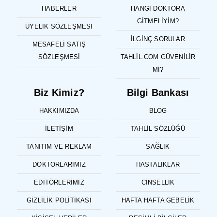
HABERLER
HANGI DOKTORA
GITMELIYIM?
ÜYELIK SÖZLEŞMESI
İLGINÇ SORULAR
MESAFELI SATIŞ
SÖZLEŞMESI
TAHLIL.COM GÜVENILIR
MI?
Biz Kimiz?
Bilgi Bankası
HAKKIMIZDA
BLOG
İLETIŞIM
TAHLIL SÖZLÜĞÜ
TANITIM VE REKLAM
SAĞLIK
DOKTORLARIMIZ
HASTALIKLAR
EDITÖRLERIMIZ
CINSELLIK
GIZLILIK POLITIKASI
HAFTA HAFTA GEBELIK