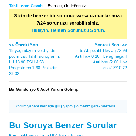
Tahlil.com Cevabı :
Evet düşük değeriniz.
Sizin de benzer bir sorunuz varsa uzmanlarımıza
7/24 sorunuzu sorabilirsiniz.
Tıklayın, Hemen Sorunuzu Sorun.
<< Önceki Soru
Sonraki Soru >>
18 yaşındayım ve 3 yıldır
HBe Ab pozitif Hbs ag 72.99
pcom var. Tahlil sonuçlarım;
Anti hcv 0.16 Hbe ag negatif
LH 13.90 FSH 4.53
Anti hbs (2.00 Hbv
Progesteron 1.68 Prolaktin
dna7.3*10.2?
23.02
Bu Gönderiye 0 Adet Yorum Gelmiş
Yorum yapabilmek için giriş yapmış olmanız gerekmektedir.
Bu Soruya Benzer Sorular
Kan Tahlil Sonuçlarım HIV Tekrar Istendi