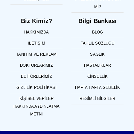
MI?
Biz Kimiz?
Bilgi Bankası
HAKKIMIZDA
BLOG
İLETIŞIM
TAHLIL SÖZLÜĞÜ
TANITIM VE REKLAM
SAĞLIK
DOKTORLARIMIZ
HASTALIKLAR
EDITÖRLERIMIZ
CINSELLIK
GIZLILIK POLITIKASI
HAFTA HAFTA GEBELIK
KIŞISEL VERILER
RESIMLI BILGILER
HAKKINDA AYDINLATMA
METNI