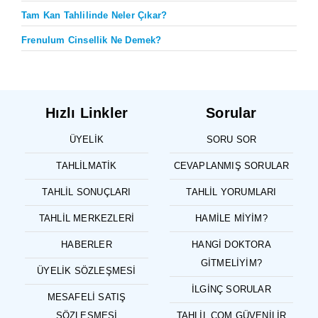
Tam Kan Tahlilinde Neler Çıkar?
Frenulum Cinsellik Ne Demek?
Hızlı Linkler
Sorular
ÜYELIK
SORU SOR
TAHLILMATIK
CEVAPLANMIŞ SORULAR
TAHLIL SONUÇLARI
TAHLIL YORUMLARI
TAHLIL MERKEZLERI
HAMILE MIYIM?
HABERLER
HANGI DOKTORA
GITMELIYIM?
ÜYELIK SÖZLEŞMESI
İLGINÇ SORULAR
MESAFELI SATIŞ
SÖZLEŞMESI
TAHLIL.COM GÜVENILIR