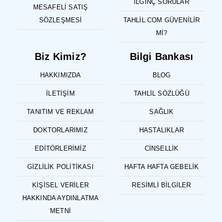
İLGINÇ SORULAR
MESAFELI SATIŞ
SÖZLEŞMESI
TAHLIL.COM GÜVENILIR
MI?
Biz Kimiz?
Bilgi Bankası
HAKKIMIZDA
BLOG
İLETIŞIM
TAHLIL SÖZLÜĞÜ
TANITIM VE REKLAM
SAĞLIK
DOKTORLARIMIZ
HASTALIKLAR
EDITÖRLERIMIZ
CINSELLIK
GIZLILIK POLITIKASI
HAFTA HAFTA GEBELIK
KIŞISEL VERILER
RESIMLI BILGILER
HAKKINDA AYDINLATMA
METNI