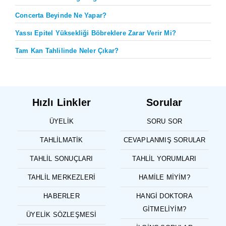
Concerta Beyinde Ne Yapar?
Yassı Epitel Yüksekliği Böbreklere Zarar Verir Mi?
Tam Kan Tahlilinde Neler Çıkar?
Hızlı Linkler
Sorular
ÜYELIK
SORU SOR
TAHLILMATIK
CEVAPLANMIŞ SORULAR
TAHLIL SONUÇLARI
TAHLIL YORUMLARI
TAHLIL MERKEZLERI
HAMILE MIYIM?
HABERLER
HANGI DOKTORA
GITMELIYIM?
ÜYELIK SÖZLEŞMESI