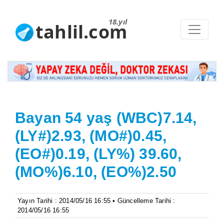
18.yıl
tahlil.com
Bayan 54 yaş (WBC)7.14,
(LY#)2.93, (MO#)0.45,
(EO#)0.19, (LY%) 39.60,
(MO%)6.10, (EO%)2.50
Yayın Tarihi : 2014/05/16 16:55 • Güncelleme Tarihi :
2014/05/16 16:55