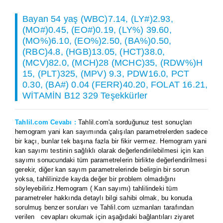
Bayan 54 yaş (WBC)7.14, (LY#)2.93,
(MO#)0.45, (EO#)0.19, (LY%) 39.60,
(MO%)6.10, (EO%)2.50, (BA%)0.50,
(RBC)4.8, (HGB)13.05, (HCT)38.0,
(MCV)82.0, (MCH)28 (MCHC)35, (RDW%)H
15, (PLT)325, (MPV) 9.3, PDW16.0, PCT
0.30, (BA#) 0.04 (FERR)40.20, FOLAT 16.21,
WİTAMİN B12 329 Teşekkürler
Tahlil.com Cevabı :
Tahlil.com'a sorduğunuz test sonuçları
hemogram yani kan sayımında çalışılan parametrelerden sadece
bir kaçı, bunlar tek başına fazla bir fikir vermez. Hemogram yani
kan sayımı testinin sağlıklı olarak değerlendirilebilmesi için kan
sayımı sonucundaki tüm parametrelerin birlikte değerlendirilmesi
gerekir, diğer kan sayım parametrelerinde belirgin bir sorun
yoksa, tahlilinizde kayda değer bir problem olmadığını
söyleyebiliriz.Hemogram ( Kan sayımı) tahlilindeki tüm
parametreler hakkında detaylı bilgi sahibi olmak, bu konuda
sorulmuş benzer soruları ve Tahlil.com uzmanları tarafından
verilen cevapları okumak için aşağıdaki bağlantıları ziyaret