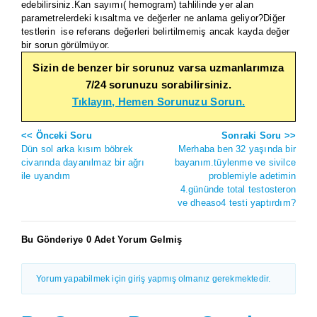
edebilirsiniz.Kan sayımı( hemogram) tahlilinde yer alan
parametrelerdeki kısaltma ve değerler ne anlama geliyor?Diğer
testlerin ise referans değerleri belirtilmemiş ancak kayda değer
bir sorun görülmüyor.
Sizin de benzer bir sorunuz varsa uzmanlarımıza
7/24 sorunuzu sorabilirsiniz.
Tıklayın, Hemen Sorunuzu Sorun.
<< Önceki Soru
Sonraki Soru >>
Dün sol arka kısım böbrek
Merhaba ben 32 yaşında bir
civarında dayanılmaz bir ağrı
bayanım.tüylenme ve sivilce
ile uyandım
problemiyle adetimin
4.gününde total testosteron
ve dheaso4 testi yaptırdım?
Bu Gönderiye 0 Adet Yorum Gelmiş
Yorum yapabilmek için giriş yapmış olmanız gerekmektedir.