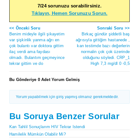
7/24 sorunuzu sorabilirsiniz.
Tıklayın, Hemen Sorunuzu Sorun.
<< Önceki Soru
Sonraki Soru >>
Benim mideyle ilgili şikayetim
Birkaç gündür şiddetli baş
var şişkinlik yanma ağrı en
ağrısıyla gittiğim hastanede ,
çok bulantı var doktora gittim
kan testimde bazı değerlerin
ilaç verdi ama faydası
normalin çok çok üzerinde
olmadı. Bulantım geçmeyince
olduğunu söyledi. CRP_1
tekrar gittim ve do
Hıgh 7,3 mg/dl 0 -0,5
Bu Gönderiye 0 Adet Yorum Gelmiş
Yorum yapabilmek için giriş yapmış olmanız gerekmektedir.
Bu Soruya Benzer Sorular
Kan Tahlil Sonuçlarım HIV Tekrar Istendi
Hamilelik Mümkün Olabilir Mi?