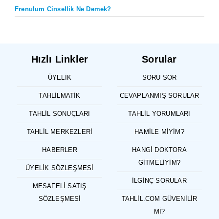
Frenulum Cinsellik Ne Demek?
Hızlı Linkler
Sorular
ÜYELIK
SORU SOR
TAHLILMATIK
CEVAPLANMIŞ SORULAR
TAHLIL SONUÇLARI
TAHLIL YORUMLARI
TAHLIL MERKEZLERI
HAMILE MIYIM?
HABERLER
HANGI DOKTORA
GITMELIYIM?
ÜYELIK SÖZLEŞMESI
İLGINÇ SORULAR
MESAFELI SATIŞ
SÖZLEŞMESI
TAHLIL.COM GÜVENILIR
MI?