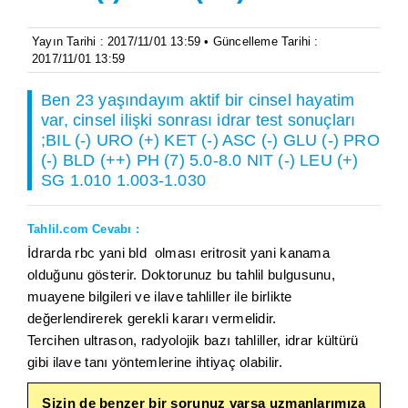
Yayın Tarihi : 2017/11/01 13:59 • Güncelleme Tarihi :
2017/11/01 13:59
Ben 23 yaşındayım aktif bir cinsel hayatim
var, cinsel ilişki sonrası idrar test sonuçları
;BIL (-) URO (+) KET (-) ASC (-) GLU (-) PRO
(-) BLD (++) PH (7) 5.0-8.0 NIT (-) LEU (+)
SG 1.010 1.003-1.030
Tahlil.com Cevabı :
İdrarda rbc yani bld olması eritrosit yani kanama
olduğunu gösterir. Doktorunuz bu tahlil bulgusunu,
muayene bilgileri ve ilave tahliller ile birlikte
değerlendirerek gerekli kararı vermelidir.
Tercihen ultrason, radyolojik bazı tahliller, idrar kültürü
gibi ilave tanı yöntemlerine ihtiyaç olabilir.
Sizin de benzer bir sorunuz varsa uzmanlarımıza