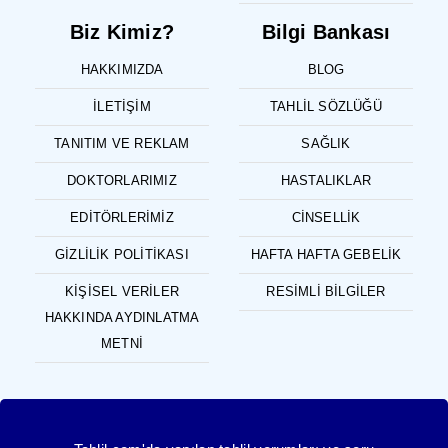
Biz Kimiz?
Bilgi Bankası
HAKKIMIZDA
BLOG
İLETIŞIM
TAHLIL SÖZLÜĞÜ
TANITIM VE REKLAM
SAĞLIK
DOKTORLARIMIZ
HASTALIKLAR
EDITÖRLERIMIZ
CINSELLIK
GIZLILIK POLITIKASI
HAFTA HAFTA GEBELIK
KIŞISEL VERILER
RESIMLI BILGILER
HAKKINDA AYDINLATMA
METNI