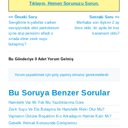
Tıklayın, Hemen Sorunuzu Sorun.
<< Önceki Soru
Sonraki Soru >>
Sevgilimle kıyafetler varken
Merhaba son ilişkim 2 ay
sevişiyorduk elini pantolonum
önce oldu. iki ayda bir kez
içine atıp penisimi elledi o
kanamam oldu?
sırada eline zevk suyu
bulaşmış?
Bu Gönderiye 0 Adet Yorum Gelmiş
Yorum yapabilmek için giriş yapmış olmanız gerekmektedir.
Bu Soruya Benzer Sorular
Hamilelik Var Mı Yok Mu Yazdıklarıma Göre
Zevk Suyu Ve Ele Bulaşma Ile Hamilelik Riski Olur Mu?
Vajinanın Üstüne Boşaldım Kız Arkadaşım Hamile Kalır Mı?
Gebelik Ihtimali Konusunda Görüşleriniz