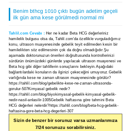
Benim bthcg 1010 çıktı bugün adetim geçeli
ilk gün ama kese görülmedi normal mi
Tahlil.com Cevabı :
Her ne kadar Beta HCG değerleriniz
hamilelik bulgusu olsa da, Tahlil.com'da özellikle vurguladığımız
konu, ultrason muayenesinde gebelik teyit edilmeden kesin bir
hamilelikten söz edilmesinin çok da doğru olmadığıdır.Şu
aşamada doktorunuzun önerileri doğrultusunda kontrollerinizi
sürdürün önümüzdeki günlerde yapılacak ultrason muayenesi ve
Beta hcg gibi diğer tahlillerin sonuçlarını bekleyin.Aşağıdaki
bağlantılardaki konuların da ilginizi çekeceğini umuyoruz.Gebelik
varlığında kese ne zaman ultrason muayenesinde görülür?
https://tahlil.com/blog/gebelikte-kese-ne-zaman-ultrasonda-
gorulur-507Kimyasal gebelik nedir?
https://tahlil.com/blog/biyokimyasal-gebelik-kimyasal-gebelik-
nedir-nasil-anlasilir-1005Gebelik haftasına göre tahmini Beta
HCG değerleri nelerdir?https://tahlil.com/blog/beta-hcg-gebelik-
haftasina-gore-beta-hcg-degerleri-307
Sizin de benzer bir sorunuz varsa uzmanlarımıza
7/24 sorunuzu sorabilirsiniz.