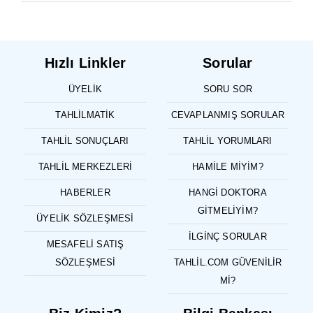
Hızlı Linkler
Sorular
ÜYELIK
SORU SOR
TAHLILMATIK
CEVAPLANMIŞ SORULAR
TAHLIL SONUÇLARI
TAHLIL YORUMLARI
TAHLIL MERKEZLERI
HAMILE MIYIM?
HABERLER
HANGI DOKTORA
GITMELIYIM?
ÜYELIK SÖZLEŞMESI
İLGINÇ SORULAR
MESAFELI SATIŞ
SÖZLEŞMESI
TAHLIL.COM GÜVENILIR
MI?