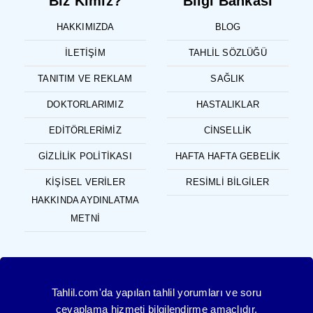
Biz Kimiz?
Bilgi Bankası
HAKKIMIZDA
BLOG
İLETIŞIM
TAHLIL SÖZLÜĞÜ
TANITIM VE REKLAM
SAĞLIK
DOKTORLARIMIZ
HASTALIKLAR
EDITÖRLERIMIZ
CINSELLIK
GIZLILIK POLITIKASI
HAFTA HAFTA GEBELIK
KIŞISEL VERILER
RESIMLI BILGILER
HAKKINDA AYDINLATMA
METNI
Tahlil.com'da yapılan tahlil yorumları ve soru
cevaplama hizmeti bilgilendirme amaçlıdır,