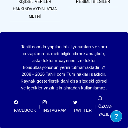
KIŞISEL VERILER
RESIMLI BILGILER
HAKKINDA AYDINLATMA
METNI
Tahlil.com'da yapılan tahlil yorumları ve soru
cevaplama hizmeti bilgilendirme amaçlıdır,
asla doktor muayenesi ve doktor
konsültasyonunun yerini tutmamaktadır. ©
2008 - 2026 Tahlil.com Tüm hakları saklıdır.
Kaynak gösterilerek dahi olsa sitedeki görsel
ve içerikler yazılı izin almadan kullanılamaz.
ÖZCAN
|
|
|
FACEBOOK
INSTAGRAM
TWITTER
YAZILIM
?