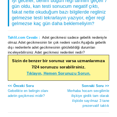
Iyi geceler, benim bugün regl tarihim geçeli 7
gün oldu, kan testi sonucum negatif çıktı,
fakat nette okuduğum bazı bilgilerde regliniz
gelmezse testi tekrarlayın yazıyor, eğer regl
gelmezse kaç gün daha beklemeliyim?
Tahlil.com Cevabı :
Adet gecikmesi sadece gebelik nedeniyle
olmaz.Adet gecikmesinin bir çok nedeni vardır.Aşağıda gebelik
dışı nedenlerle adet gecikmesinin görülebildiği durumları
inceleyebilirsiniz.Adet gecikmesi nedenleri nedir?
Sizin de benzer bir sorunuz varsa uzmanlarımıza
7/24 sorunuzu sorabilirsiniz.
Tıklayın, Hemen Sorunuzu Sorun.
<< Önceki Soru
Sonraki Soru >>
Gebelikte en belirgin olanı
Merhaba hocam sevgilimle
adetin geçikmesi midir?
ilişkiye girdik tam olarak
ilişkide sayılmaz 3 tane
prezervatif taktık