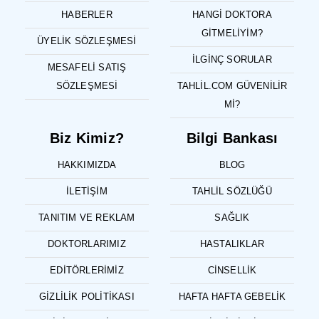
HABERLER
HANGI DOKTORA
GITMELIYIM?
ÜYELIK SÖZLEŞMESI
İLGINÇ SORULAR
MESAFELI SATIŞ
SÖZLEŞMESI
TAHLIL.COM GÜVENILIR
MI?
Biz Kimiz?
Bilgi Bankası
HAKKIMIZDA
BLOG
İLETIŞIM
TAHLIL SÖZLÜĞÜ
TANITIM VE REKLAM
SAĞLIK
DOKTORLARIMIZ
HASTALIKLAR
EDITÖRLERIMIZ
CINSELLIK
GIZLILIK POLITIKASI
HAFTA HAFTA GEBELIK