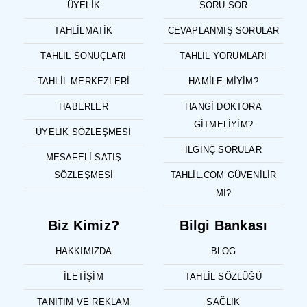
ÜYELIK
SORU SOR
TAHLILMATIK
CEVAPLANMIŞ SORULAR
TAHLIL SONUÇLARI
TAHLIL YORUMLARI
TAHLIL MERKEZLERI
HAMILE MIYIM?
HABERLER
HANGI DOKTORA
GITMELIYIM?
ÜYELIK SÖZLEŞMESI
İLGINÇ SORULAR
MESAFELI SATIŞ
SÖZLEŞMESI
TAHLIL.COM GÜVENILIR
MI?
Biz Kimiz?
Bilgi Bankası
HAKKIMIZDA
BLOG
İLETIŞIM
TAHLIL SÖZLÜĞÜ
TANITIM VE REKLAM
SAĞLIK