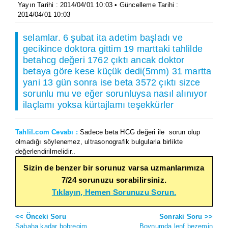
Yayın Tarihi : 2014/04/01 10:03 • Güncelleme Tarihi :
2014/04/01 10:03
selamlar. 6 şubat ita adetim başladı ve
gecikince doktora gittim 19 marttaki tahlilde
betahcg değeri 1762 çıktı ancak doktor
betaya göre kese küçük dedi(5mm) 31 martta
yani 13 gün sonra ise beta 3572 çıktı sizce
sorunlu mu ve eğer sorunluysa nasıl alınıyor
ilaçlamı yoksa kürtajlamı teşekkürler
Tahlil.com Cevabı :
Sadece beta HCG değeri ile sorun olup
olmadığı söylenemez, ultrasonografik bulgularla birlikte
değerlendirilmelidir..
Sizin de benzer bir sorunuz varsa uzmanlarımıza
7/24 sorunuzu sorabilirsiniz.
Tıklayın, Hemen Sorunuzu Sorun.
<< Önceki Soru
Sonraki Soru >>
Sabaha kadar bobregim
Boynumda lenf bezemin