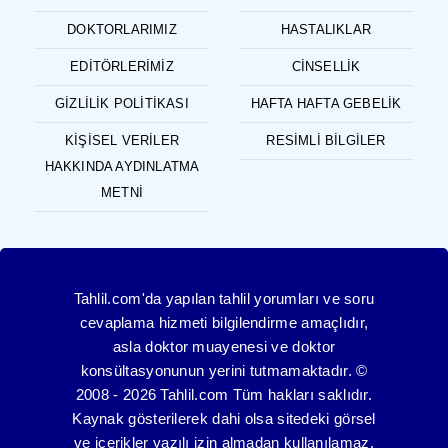
DOKTORLARIMIZ
HASTALIKLAR
EDITÖRLERIMIZ
CINSELLIK
GIZLILIK POLITIKASI
HAFTA HAFTA GEBELIK
KIŞISEL VERILER
RESIMLI BILGILER
HAKKINDA AYDINLATMA
METNI
Tahlil.com'da yapılan tahlil yorumları ve soru
cevaplama hizmeti bilgilendirme amaçlıdır,
asla doktor muayenesi ve doktor
konsültasyonunun yerini tutmamaktadır. ©
2008 - 2026 Tahlil.com Tüm hakları saklıdır.
Kaynak gösterilerek dahi olsa sitedeki görsel
ve içerikler yazılı izin almadan kullanılamaz.