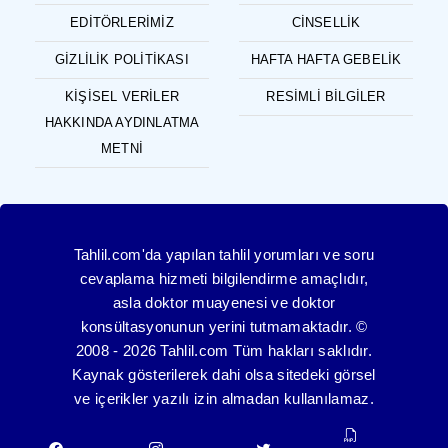
EDITÖRLERIMIZ
CINSELLIK
GIZLILIK POLITIKASI
HAFTA HAFTA GEBELIK
KIŞISEL VERILER
RESIMLI BILGILER
HAKKINDA AYDINLATMA
METNI
Tahlil.com'da yapılan tahlil yorumları ve soru
cevaplama hizmeti bilgilendirme amaçlıdır,
asla doktor muayenesi ve doktor
konsültasyonunun yerini tutmamaktadır. ©
2008 - 2026 Tahlil.com Tüm hakları saklıdır.
Kaynak gösterilerek dahi olsa sitedeki görsel
ve içerikler yazılı izin almadan kullanılamaz.