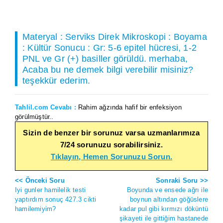
Materyal : Serviks Direk Mikroskopi : Boyama
: Kültür Sonucu : Gr: 5-6 epitel hücresi, 1-2
PNL ve Gr (+) basiller görüldü. merhaba,
Acaba bu ne demek bilgi verebilir misiniz?
teşekkür ederim.
Tahlil.com Cevabı :
Rahim ağzında hafif bir enfeksiyon
görülmüştür..
Sizin de benzer bir sorunuz varsa uzmanlarımıza
7/24 sorunuzu sorabilirsiniz.
Tıklayın, Hemen Sorunuzu Sorun.
<< Önceki Soru
Sonraki Soru >>
Iyi gunler hamilelik testi
Boyunda ve ensede ağrı ile
yaptırdım sonuç 427.3 cikti
boynun altından göğüslere
hamilemiyim?
kadar pul gibi kırmızı döküntü
şikayeti ile gittiğim hastanede