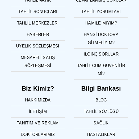
TAHLILMATIK
CEVAPLANMIŞ SORULAR
TAHLIL SONUÇLARI
TAHLIL YORUMLARI
TAHLIL MERKEZLERI
HAMILE MIYIM?
HABERLER
HANGI DOKTORA
GITMELIYIM?
ÜYELIK SÖZLEŞMESI
İLGINÇ SORULAR
MESAFELI SATIŞ
SÖZLEŞMESI
TAHLIL.COM GÜVENILIR
MI?
Biz Kimiz?
Bilgi Bankası
HAKKIMIZDA
BLOG
İLETIŞIM
TAHLIL SÖZLÜĞÜ
TANITIM VE REKLAM
SAĞLIK
DOKTORLARIMIZ
HASTALIKLAR