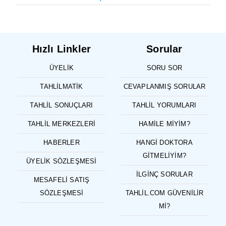
Hızlı Linkler
Sorular
ÜYELIK
SORU SOR
TAHLILMATIK
CEVAPLANMIŞ SORULAR
TAHLIL SONUÇLARI
TAHLIL YORUMLARI
TAHLIL MERKEZLERI
HAMILE MIYIM?
HABERLER
HANGI DOKTORA
GITMELIYIM?
ÜYELIK SÖZLEŞMESI
İLGINÇ SORULAR
MESAFELI SATIŞ
SÖZLEŞMESI
TAHLIL.COM GÜVENILIR
MI?