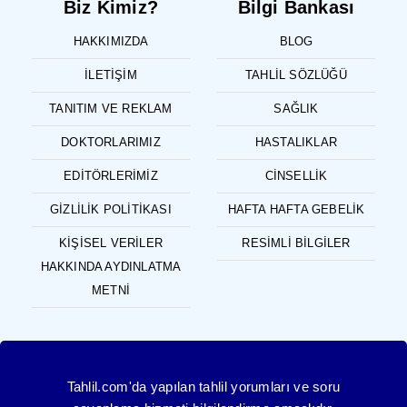
Biz Kimiz?
Bilgi Bankası
HAKKIMIZDA
BLOG
İLETIŞIM
TAHLIL SÖZLÜĞÜ
TANITIM VE REKLAM
SAĞLIK
DOKTORLARIMIZ
HASTALIKLAR
EDITÖRLERIMIZ
CINSELLIK
GIZLILIK POLITIKASI
HAFTA HAFTA GEBELIK
KIŞISEL VERILER
RESIMLI BILGILER
HAKKINDA AYDINLATMA
METNI
Tahlil.com'da yapılan tahlil yorumları ve soru