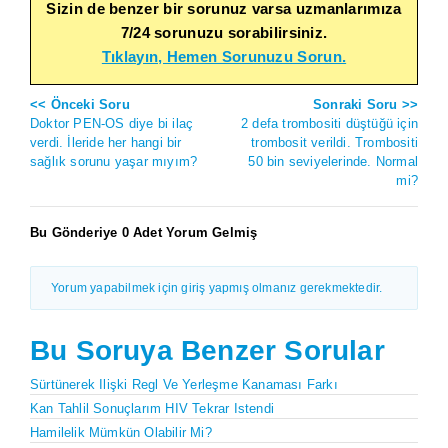
Sizin de benzer bir sorunuz varsa uzmanlarımıza
7/24 sorunuzu sorabilirsiniz.
Tıklayın, Hemen Sorunuzu Sorun.
<< Önceki Soru
Sonraki Soru >>
Doktor PEN-OS diye bi ilaç
2 defa trombositi düştüğü için
verdi. İleride her hangi bir
trombosit verildi. Trombositi
sağlık sorunu yaşar mıyım?
50 bin seviyelerinde. Normal
mi?
Bu Gönderiye 0 Adet Yorum Gelmiş
Yorum yapabilmek için giriş yapmış olmanız gerekmektedir.
Bu Soruya Benzer Sorular
Sürtünerek Ilişki Regl Ve Yerleşme Kanaması Farkı
Kan Tahlil Sonuçlarım HIV Tekrar Istendi
Hamilelik Mümkün Olabilir Mi?