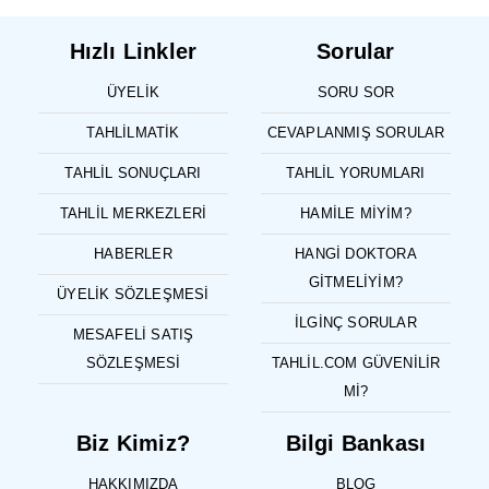
Hızlı Linkler
Sorular
ÜYELIK
SORU SOR
TAHLILMATIK
CEVAPLANMIŞ SORULAR
TAHLIL SONUÇLARI
TAHLIL YORUMLARI
TAHLIL MERKEZLERI
HAMILE MIYIM?
HABERLER
HANGI DOKTORA
GITMELIYIM?
ÜYELIK SÖZLEŞMESI
İLGINÇ SORULAR
MESAFELI SATIŞ
SÖZLEŞMESI
TAHLIL.COM GÜVENILIR
MI?
Biz Kimiz?
Bilgi Bankası
HAKKIMIZDA
BLOG