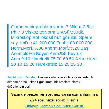
Görünen bir problem var mı? Miktar:2,5cc
Ph:7,8 Viskozite:Norm Sıv.Sür.:30dk.
Mikroskop:Bol lokosit hüc.görüldü Sperm
say.1ml'de:41.200.000 Topl.:103.000.000
Norm.Morf.:%80 Anorm.Morf.:%20 Baş
Anomoli:%5 Boyun Anm:%5 Kuyruk
Anm:%10 Hareketli 75 70 60 50 Azhareketli
10 10 15 20 Hareketsiz 15 20 25 30
Tahlil.com Cevabı :
Her ne kadar klinik olarak çok anlamlı
olmasa da bol lökosit görülmesi bir problem olarak
değerlendirilebilir.
Sizin de benzer bir sorunuz varsa uzmanlarımıza
7/24 sorunuzu sorabilirsiniz.
Tıklayın, Hemen Sorunuzu Sorun.