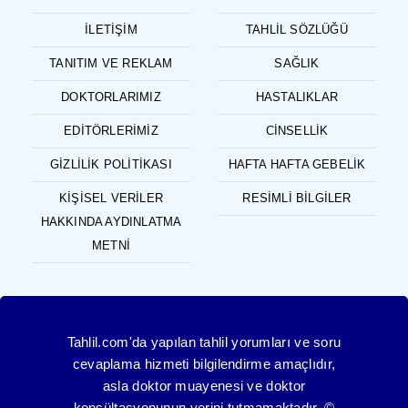
İLETIŞIM
TAHLIL SÖZLÜĞÜ
TANITIM VE REKLAM
SAĞLIK
DOKTORLARIMIZ
HASTALIKLAR
EDITÖRLERIMIZ
CINSELLIK
GIZLILIK POLITIKASI
HAFTA HAFTA GEBELIK
KIŞISEL VERILER
RESIMLI BILGILER
HAKKINDA AYDINLATMA
METNI
Tahlil.com'da yapılan tahlil yorumları ve soru
cevaplama hizmeti bilgilendirme amaçlıdır,
asla doktor muayenesi ve doktor
konsültasyonunun yerini tutmamaktadır. ©