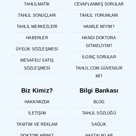
TAHLILMATIK
CEVAPLANMIŞ SORULAR
TAHLIL SONUÇLARI
TAHLIL YORUMLARI
TAHLIL MERKEZLERI
HAMILE MIYIM?
HABERLER
HANGI DOKTORA
GITMELIYIM?
ÜYELIK SÖZLEŞMESI
İLGINÇ SORULAR
MESAFELI SATIŞ
SÖZLEŞMESI
TAHLIL.COM GÜVENILIR
MI?
Biz Kimiz?
Bilgi Bankası
HAKKIMIZDA
BLOG
İLETIŞIM
TAHLIL SÖZLÜĞÜ
TANITIM VE REKLAM
SAĞLIK
DOKTORLARIMIZ
HASTALIKLAR