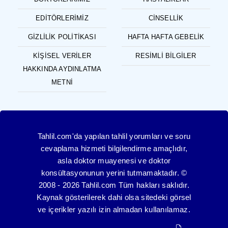
EDITÖRLERIMIZ
CINSELLIK
GIZLILIK POLITIKASI
HAFTA HAFTA GEBELIK
KIŞISEL VERILER
RESIMLI BILGILER
HAKKINDA AYDINLATMA
METNI
Tahlil.com'da yapılan tahlil yorumları ve soru
cevaplama hizmeti bilgilendirme amaçlıdır,
asla doktor muayenesi ve doktor
konsültasyonunun yerini tutmamaktadır. ©
2008 - 2026 Tahlil.com Tüm hakları saklıdır.
Kaynak gösterilerek dahi olsa sitedeki görsel
ve içerikler yazılı izin almadan kullanılamaz.