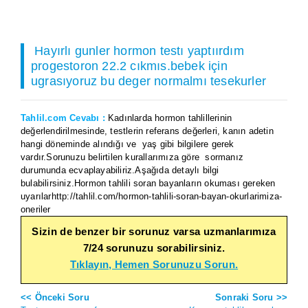
Hayırlı gunler hormon testı yaptıırdım
progestoron 22.2 cıkmıs.bebek için
ugrasıyoruz bu deger normalmı tesekurler
Tahlil.com Cevabı :
Kadınlarda hormon tahlillerinin
değerlendirilmesinde, testlerin referans değerleri, kanın adetin
hangi döneminde alındığı ve yaş gibi bilgilere gerek
vardır.Sorunuzu belirtilen kurallarımıza göre sormanız
durumunda ecvaplayabiliriz.Aşağıda detaylı bilgi
bulabilirsiniz.Hormon tahlili soran bayanların okuması gereken
uyarılarhttp://tahlil.com/hormon-tahlili-soran-bayan-okurlarimiza-
oneriler
Sizin de benzer bir sorunuz varsa uzmanlarımıza
7/24 sorunuzu sorabilirsiniz.
Tıklayın, Hemen Sorunuzu Sorun.
<< Önceki Soru
Sonraki Soru >>