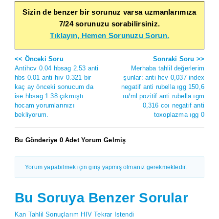
Sizin de benzer bir sorunuz varsa uzmanlarımıza
7/24 sorunuzu sorabilirsiniz.
Tıklayın, Hemen Sorunuzu Sorun.
<< Önceki Soru
Sonraki Soru >>
Antihcv 0.04 hbsag 2.53 anti
Merhaba tahlil değerlerim
hbs 0.01 anti hıv 0.321 bir
şunlar: anti hcv 0,037 index
kaç ay önceki sonucum da
negatif anti rubella ıgg 150,6
ise hbsag 1.38 çıkmıştı...
ıu/ml pozitif anti rubella ıgm
hocam yorumlarınızı
0,316 coı negatif anti
bekliyorum.
toxoplazma ıgg 0
Bu Gönderiye 0 Adet Yorum Gelmiş
Yorum yapabilmek için giriş yapmış olmanız gerekmektedir.
Bu Soruya Benzer Sorular
Kan Tahlil Sonuçlarım HIV Tekrar Istendi