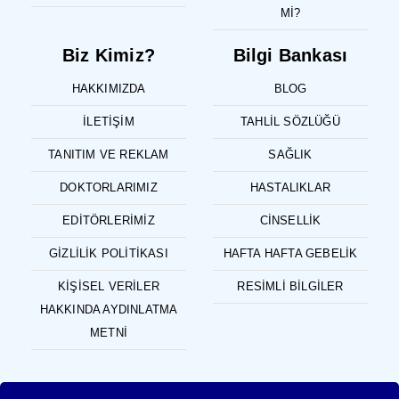
MI?
Biz Kimiz?
Bilgi Bankası
HAKKIMIZDA
BLOG
İLETIŞIM
TAHLIL SÖZLÜĞÜ
TANITIM VE REKLAM
SAĞLIK
DOKTORLARIMIZ
HASTALIKLAR
EDITÖRLERIMIZ
CINSELLIK
GIZLILIK POLITIKASI
HAFTA HAFTA GEBELIK
KIŞISEL VERILER
RESIMLI BILGILER
HAKKINDA AYDINLATMA
METNI