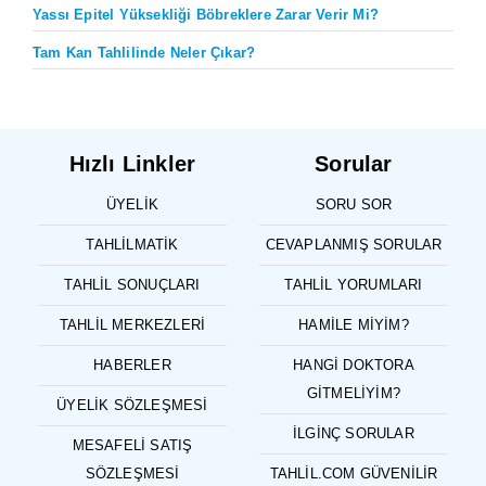
Yassı Epitel Yüksekliği Böbreklere Zarar Verir Mi?
Tam Kan Tahlilinde Neler Çıkar?
Hızlı Linkler
Sorular
ÜYELIK
SORU SOR
TAHLILMATIK
CEVAPLANMIŞ SORULAR
TAHLIL SONUÇLARI
TAHLIL YORUMLARI
TAHLIL MERKEZLERI
HAMILE MIYIM?
HABERLER
HANGI DOKTORA
GITMELIYIM?
ÜYELIK SÖZLEŞMESI
İLGINÇ SORULAR
MESAFELI SATIŞ
SÖZLEŞMESI
TAHLIL.COM GÜVENILIR