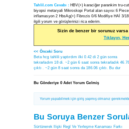
Tahlil.com Cevabı :
HBV(+) karaciğer parankim tru-cu
biyopsi metaryali Mikroskopi Portal alan sayısı:6 Piece
inflamasyon 2 HbsAg(+) Fibrozis 0/6 Modifiye HAİ 3/18 
ilgili yorum ve görüşlerinizi rica ederim.
Sizin de benzer bir sorunuz varsa
Tıklayın, H
<< Önceki Soru
Beta hcg tahlili yaptırdım ilki 0.42 di 2 gün sonra
tekrarladım 18 di. ~2 gün 6 saat sonra tekrarladık 46.7
çıktı . ~2 gün 8 saat sonra da 186.06 çıktı. Bu dur
Bu Gönderiye 0 Adet Yorum Gelmiş
Yorum yapabilmek için giriş yapmış olmanız gerekmekte
Bu Soruya Benzer Sorul
Sürtünerek Ilişki Regl Ve Yerleşme Kanaması Farkı