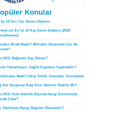
opüler Konular
 İyi 10 Sıvı Yüz Germe Doktoru
rkiye’nin En İyi 10 Saç Ekimi Doktoru (2025
ncellemesi)
lirubin Direkt Nedir? Bilirubin Düşürmek İçin Ne
pmalı?
ta HCG Değerleri Kaç Olmalı?
mler Tamamlayıcı Sağlık Sigortası Yaptırabilir?
obilinojen Nedir? İdrar Tahlili Sonuçları Yorumlama
ğ Kol Uyuşması Kalp Krizi Belirtisi Olabilir Mi?
ta HCG Testi Gebelik Dışında Hangi Durumlarda
ksek Çıkar?
n Tahlilinde Hangi Değerler Önemlidir?