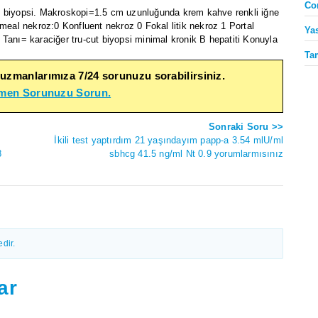
Co
t biyopsi. Makroskopi=1.5 cm uzunluğunda krem kahve renkli iğne
meal nekroz:0 Konfluent nekroz 0 Fokal litik nekroz 1 Portal
Ya
Tanı= karaciğer tru-cut biyopsi minimal kronik B hepatiti Konuyla
Ta
 uzmanlarımıza 7/24 sorunuzu sorabilirsiniz.
emen Sorunuzu Sorun.
Sonraki Soru >>
İkili test yaptırdım 21 yaşındayım papp-a 3.54 mlU/ml
8
sbhcg 41.5 ng/ml Nt 0.9 yorumlarmısınız
dir.
ar