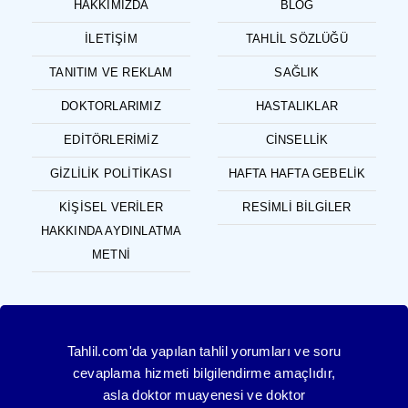
HAKKIMIZDA
BLOG
İLETIŞIM
TAHLIL SÖZLÜĞÜ
TANITIM VE REKLAM
SAĞLIK
DOKTORLARIMIZ
HASTALIKLAR
EDITÖRLERIMIZ
CINSELLIK
GIZLILIK POLITIKASI
HAFTA HAFTA GEBELIK
KIŞISEL VERILER
RESIMLI BILGILER
HAKKINDA AYDINLATMA
METNI
Tahlil.com'da yapılan tahlil yorumları ve soru
cevaplama hizmeti bilgilendirme amaçlıdır,
asla doktor muayenesi ve doktor