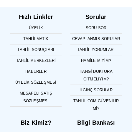
Hızlı Linkler
Sorular
ÜYELIK
SORU SOR
TAHLILMATIK
CEVAPLANMIŞ SORULAR
TAHLIL SONUÇLARI
TAHLIL YORUMLARI
TAHLIL MERKEZLERI
HAMILE MIYIM?
HABERLER
HANGI DOKTORA
GITMELIYIM?
ÜYELIK SÖZLEŞMESI
İLGINÇ SORULAR
MESAFELI SATIŞ
SÖZLEŞMESI
TAHLIL.COM GÜVENILIR
MI?
Biz Kimiz?
Bilgi Bankası