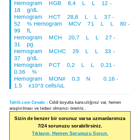
Hemogram HGB 8,4 L L 12 -
18 g/dL
Hemogram HCT 28,8 L L 37 -
52 % Hemogram MCV 71 L L 80 -
99 fL
Hemogram MCH 20,7 L L 27 -
31 pg
Hemogram MCHC 29 L L 33 -
37 g/dL
Hemogram PCT 0,2 L L 0.21 -
0.36 %
Hemogram MON# 0,3 N 0.16 -
1.5 x10^3 cells/uL
Tahlil.com Cevabı :
Ciddi boyutta kansızlığınız var, hemen
araştırılması ve tedavi olmanızı öneririz..
Sizin de benzer bir sorunuz varsa uzmanlarımıza
7/24 sorunuzu sorabilirsiniz.
Tıklayın, Hemen Sorunuzu Sorun.