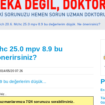
ch 20.6. Mchc 25.0 mpv 8.9 bu değerlerim düşük. Ne önerirsiniz?
hc 25.0 mpv 8.9 bu
nerirsiniz?
 2014/05/20 07:26
P
9 bu değerlerim düşük...
En
riz..
Tü
 uzmanlarımıza 7/24 sorunuzu sorabilirsiniz.
Gü