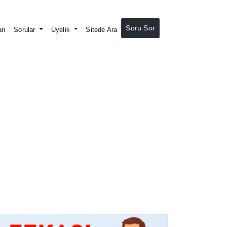
Soru Sor
rı
Sorular
Üyelik
Sitede Ara