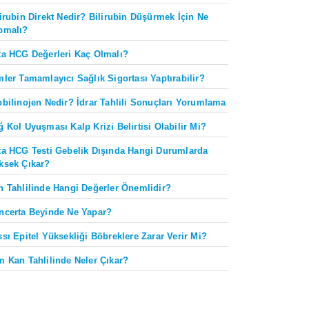
lirubin Direkt Nedir? Bilirubin Düşürmek İçin Ne
pmalı?
ta HCG Değerleri Kaç Olmalı?
mler Tamamlayıcı Sağlık Sigortası Yaptırabilir?
obilinojen Nedir? İdrar Tahlili Sonuçları Yorumlama
ğ Kol Uyuşması Kalp Krizi Belirtisi Olabilir Mi?
ta HCG Testi Gebelik Dışında Hangi Durumlarda
ksek Çıkar?
n Tahlilinde Hangi Değerler Önemlidir?
ncerta Beyinde Ne Yapar?
ssı Epitel Yüksekliği Böbreklere Zarar Verir Mi?
m Kan Tahlilinde Neler Çıkar?