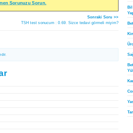
emen Sorunuzu Sorun.
Bi
Ya
Sonraki Soru >>
TSH test sonucum : 0.69. Sizce tedavi görmeli miyim?
Be
Ki
Ür
Sa
dir.
Be
Yü
ar
Ka
Co
Ya
Ta