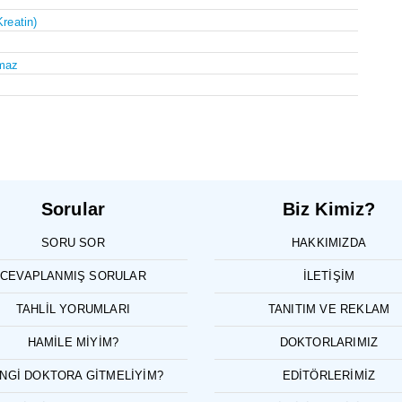
Kreatin)
maz
Sorular
Biz Kimiz?
SORU SOR
HAKKIMIZDA
CEVAPLANMIŞ SORULAR
İLETIŞIM
TAHLIL YORUMLARI
TANITIM VE REKLAM
HAMILE MIYIM?
DOKTORLARIMIZ
NGI DOKTORA GITMELIYIM?
EDITÖRLERIMIZ