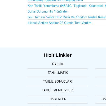
Kullanılmış Iğneden Hiv Bulaşma Riski
Kan Tahlili Yorumlama (HBA1C, Trigliserit, Kolesterol, 
Bulaş Durumu Hiv Yönünden
Sıvı Teması Sonra HPV Riski Ve Kondom Neden Koru
4 Nesil Antijen Antikor 22 Günde Test Verdim
Hızlı Linkler
ÜYELIK
TAHLILMATIK
TAHLIL SONUÇLARI
TAHLIL MERKEZLERI
HABERLER
HA