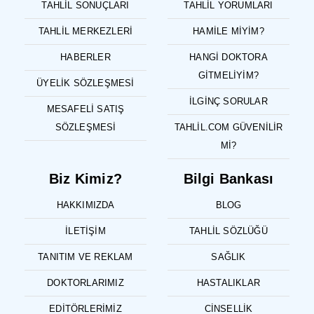
TAHLIL SONUÇLARI
TAHLIL YORUMLARI
TAHLIL MERKEZLERI
HAMILE MIYIM?
HABERLER
HANGI DOKTORA
GITMELIYIM?
ÜYELIK SÖZLEŞMESI
İLGINÇ SORULAR
MESAFELI SATIŞ
SÖZLEŞMESI
TAHLIL.COM GÜVENILIR
MI?
Biz Kimiz?
Bilgi Bankası
HAKKIMIZDA
BLOG
İLETIŞIM
TAHLIL SÖZLÜĞÜ
TANITIM VE REKLAM
SAĞLIK
DOKTORLARIMIZ
HASTALIKLAR
EDITÖRLERIMIZ
CINSELLIK