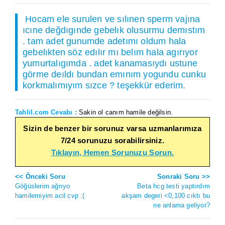
Hocam ele surulen ve sılınen sperm vajına
ıcıne değdıgınde gebelık olusurmu demıstım
. tam adet gunumde adetımı oldum hala
gebelıkten söz edılır mı belım hala agırıyor
yumurtalıgımda . adet kanamasıydı ustune
görme deıldı bundan emınım yogundu cunku
korkmalımıyım sızce ? teşekkür ederim.
Tahlil.com Cevabı :
Sakin ol canım hamile değilsin.
Sizin de benzer bir sorunuz varsa uzmanlarımıza
7/24 sorunuzu sorabilirsiniz.
Tıklayın, Hemen Sorunuzu Sorun.
<< Önceki Soru
Sonraki Soru >>
Göğüslerim ağrıyo
Beta hcg testi yaptırdım
hamilemiyim acil cvp :(
akşam degeri <0,100 cıktı bu
ne anlama geliyor?