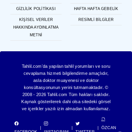
GIZLILIK POLITIKASI
HAFTA HAFTA GEBELIK
KIŞISEL VERILER
RESIMLI BILGILER
HAKKINDA AYDINLATMA
METNI
Tahlil.com'da yapılan tahlil yorumları ve soru
cevaplama hizmeti bilgilendirme amaçlıdır,
asla doktor muayenesi ve doktor
konsültasyonunun yerini tutmamaktadır. ©
2008 - 2026 Tahlil.com Tüm hakları saklıdır.
Kaynak gösterilerek dahi olsa sitedeki görsel
ve içerikler yazılı izin almadan kullanılamaz.
ÖZCAN
|
|
|
FACEBOOK
INSTAGRAM
TWITTER