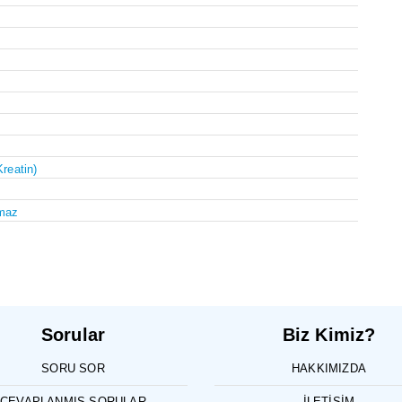
Kreatin)
maz
Sorular
Biz Kimiz?
SORU SOR
HAKKIMIZDA
CEVAPLANMIŞ SORULAR
İLETIŞIM