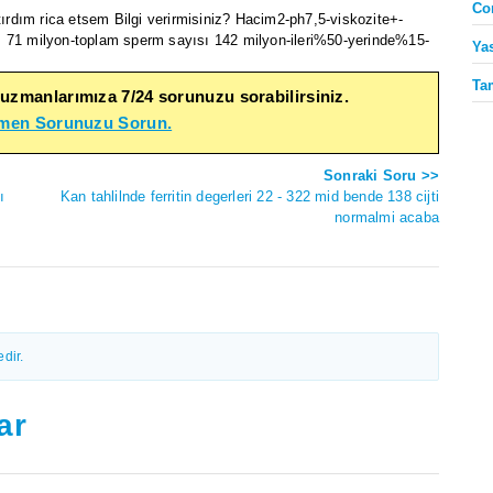
Co
rdım rica etsem Bilgi verirmisiniz? Hacim2-ph7,5-viskozite+-
ı 71 milyon-toplam sperm sayısı 142 milyon-ileri%50-yerinde%15-
Ya
Ta
 uzmanlarımıza 7/24 sorunuzu sorabilirsiniz.
emen Sorunuzu Sorun.
Sonraki Soru >>
ı
Kan tahlilnde ferritin degerleri 22 - 322 mid bende 138 cijti
normalmi acaba
dir.
ar