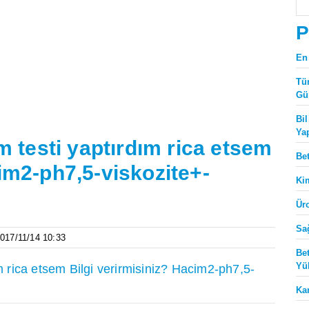
P
En
Tü
Gü
Bi
Ya
testi yaptırdım rica etsem
Be
cim2-ph7,5-viskozite+-
Ki
Ür
Sa
2017/11/14 10:33
Be
Yü
rica etsem Bilgi verirmisiniz? Hacim2-ph7,5-
Ka