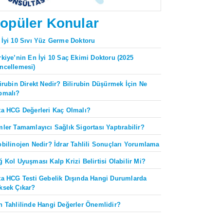
opüler Konular
 İyi 10 Sıvı Yüz Germe Doktoru
rkiye’nin En İyi 10 Saç Ekimi Doktoru (2025
ncellemesi)
lirubin Direkt Nedir? Bilirubin Düşürmek İçin Ne
pmalı?
ta HCG Değerleri Kaç Olmalı?
mler Tamamlayıcı Sağlık Sigortası Yaptırabilir?
obilinojen Nedir? İdrar Tahlili Sonuçları Yorumlama
ğ Kol Uyuşması Kalp Krizi Belirtisi Olabilir Mi?
ta HCG Testi Gebelik Dışında Hangi Durumlarda
ksek Çıkar?
n Tahlilinde Hangi Değerler Önemlidir?