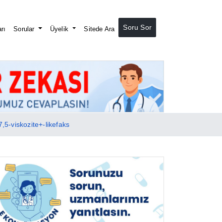
Soru Sor
rı
Sorular
Üyelik
Sitede Ara
,5-viskozite+-likefaks