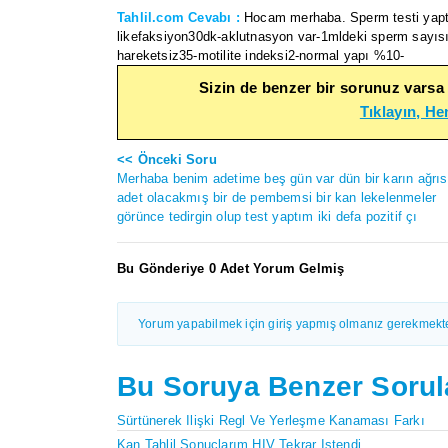
Tahlil.com Cevabı :
Hocam merhaba. Sperm testi yaptı
likefaksiyon30dk-aklutnasyon var-1mldeki sperm sayıs
hareketsiz35-motilite indeksi2-normal yapı %10-
Sizin de benzer bir sorunuz varsa
Tıklayın, H
<< Önceki Soru
Merhaba benim adetime beş gün var dün bir karın ağrıs
adet olacakmış bir de pembemsi bir kan lekelenmeler
görünce tedirgin olup test yaptım iki defa pozitif çı
Bu Gönderiye 0 Adet Yorum Gelmiş
Yorum yapabilmek için giriş yapmış olmanız gerekmekte
Bu Soruya Benzer Sorul
Sürtünerek Ilişki Regl Ve Yerleşme Kanaması Farkı
Kan Tahlil Sonuçlarım HIV Tekrar Istendi