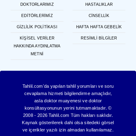
DOKTORLARIMIZ
HASTALIKLAR
EDITÖRLERIMIZ
CINSELLIK
GIZLILIK POLITIKASI
HAFTA HAFTA GEBELIK
KIŞISEL VERILER
RESIMLI BILGILER
HAKKINDA AYDINLATMA
METNI
Tahlil.com'da yapılan tahlil yorumları ve soru
cevaplama hizmeti bilgilendirme amaçlıdır,
asla doktor muayenesi ve doktor
konsültasyonunun yerini tutmamaktadır. ©
2008 - 2026 Tahlil.com Tüm hakları saklıdır.
Kaynak gösterilerek dahi olsa sitedeki görsel
ve içerikler yazılı izin almadan kullanılamaz.