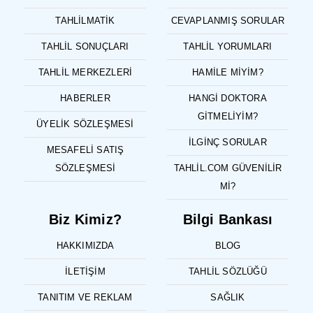
TAHLILMATIK
CEVAPLANMIŞ SORULAR
TAHLIL SONUÇLARI
TAHLIL YORUMLARI
TAHLIL MERKEZLERI
HAMILE MIYIM?
HABERLER
HANGI DOKTORA
GITMELIYIM?
ÜYELIK SÖZLEŞMESI
İLGINÇ SORULAR
MESAFELI SATIŞ
SÖZLEŞMESI
TAHLIL.COM GÜVENILIR
MI?
Biz Kimiz?
Bilgi Bankası
HAKKIMIZDA
BLOG
İLETIŞIM
TAHLIL SÖZLÜĞÜ
TANITIM VE REKLAM
SAĞLIK