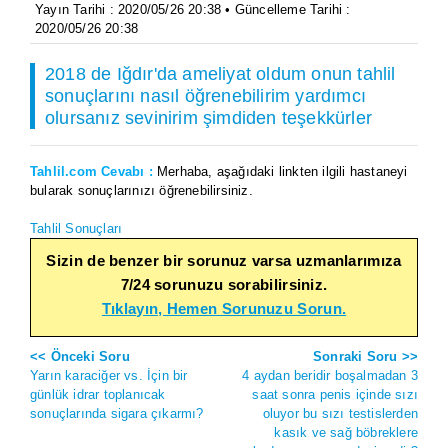
Yayın Tarihi : 2020/05/26 20:38 • Güncelleme Tarihi :
2020/05/26 20:38
2018 de Iğdır'da ameliyat oldum onun tahlil
sonuçlarını nasıl öğrenebilirim yardımcı
olursanız sevinirim şimdiden teşekkürler
Tahlil.com Cevabı :
Merhaba, aşağıdaki linkten ilgili hastaneyi
bularak sonuçlarınızı öğrenebilirsiniz.
Tahlil Sonuçları
Sizin de benzer bir sorunuz varsa uzmanlarımıza
7/24 sorunuzu sorabilirsiniz.
Tıklayın, Hemen Sorunuzu Sorun.
<< Önceki Soru
Sonraki Soru >>
Yarın karaciğer vs. İçin bir
4 aydan beridir boşalmadan 3
günlük idrar toplanıcak
saat sonra penis içinde sızı
sonuçlarında sigara çıkarmı?
oluyor bu sızı testislerden
kasık ve sağ böbreklere