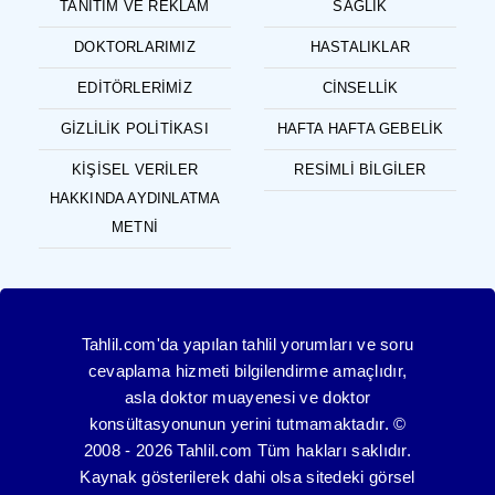
TANITIM VE REKLAM
SAĞLIK
DOKTORLARIMIZ
HASTALIKLAR
EDITÖRLERIMIZ
CINSELLIK
GIZLILIK POLITIKASI
HAFTA HAFTA GEBELIK
KIŞISEL VERILER
RESIMLI BILGILER
HAKKINDA AYDINLATMA
METNI
Tahlil.com'da yapılan tahlil yorumları ve soru
cevaplama hizmeti bilgilendirme amaçlıdır,
asla doktor muayenesi ve doktor
konsültasyonunun yerini tutmamaktadır. ©
2008 - 2026 Tahlil.com Tüm hakları saklıdır.
Kaynak gösterilerek dahi olsa sitedeki görsel