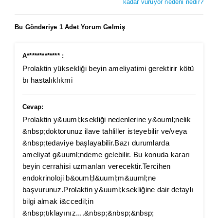
kadar vuruyor nedeni nedir?
Bu Gönderiye 1 Adet Yorum Gelmiş
A************* :
Prolaktin yüksekliği beyin ameliyatimi gerektirir kötü
bı hastalıklıkmi
Cevap:
Prolaktin y&uuml;ksekliği nedenlerine y&ouml;nelik
&nbsp;doktorunuz ilave tahliller isteyebilir ve/veya
&nbsp;tedaviye başlayabilir.Bazı durumlarda
ameliyat g&uuml;ndeme gelebilir. Bu konuda kararı
beyin cerrahisi uzmanları verecektir.Tercihen
endokrinoloji b&ouml;l&uuml;m&uuml;ne
başvurunuz.Prolaktin y&uuml;ksekliğine dair detaylı
bilgi almak i&ccedil;in
&nbsp;tıklayınız....&nbsp;&nbsp;&nbsp;