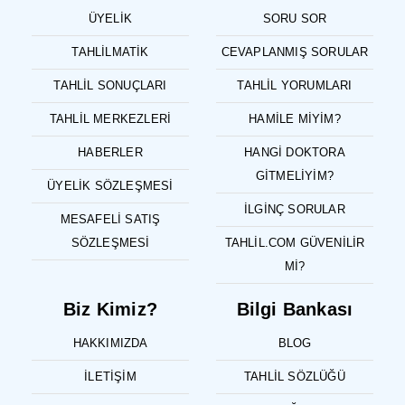
ÜYELIK
SORU SOR
TAHLILMATIK
CEVAPLANMIŞ SORULAR
TAHLIL SONUÇLARI
TAHLIL YORUMLARI
TAHLIL MERKEZLERI
HAMILE MIYIM?
HABERLER
HANGI DOKTORA
GITMELIYIM?
ÜYELIK SÖZLEŞMESI
İLGINÇ SORULAR
MESAFELI SATIŞ
SÖZLEŞMESI
TAHLIL.COM GÜVENILIR
MI?
Biz Kimiz?
Bilgi Bankası
HAKKIMIZDA
BLOG
İLETIŞIM
TAHLIL SÖZLÜĞÜ