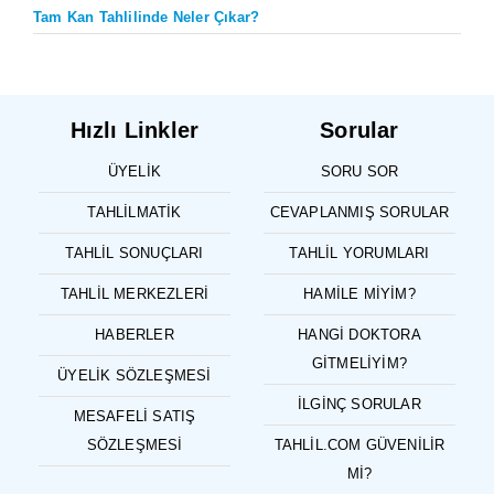
Tam Kan Tahlilinde Neler Çıkar?
Hızlı Linkler
Sorular
ÜYELIK
SORU SOR
TAHLILMATIK
CEVAPLANMIŞ SORULAR
TAHLIL SONUÇLARI
TAHLIL YORUMLARI
TAHLIL MERKEZLERI
HAMILE MIYIM?
HABERLER
HANGI DOKTORA
GITMELIYIM?
ÜYELIK SÖZLEŞMESI
İLGINÇ SORULAR
MESAFELI SATIŞ
SÖZLEŞMESI
TAHLIL.COM GÜVENILIR
MI?