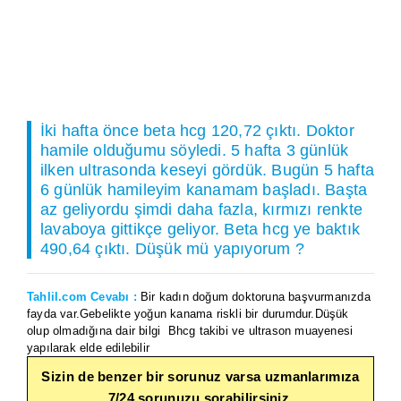
İki hafta önce beta hcg 120,72 çıktı. Doktor
hamile olduğumu söyledi. 5 hafta 3 günlük
ilken ultrasonda keseyi gördük. Bugün 5 hafta
6 günlük hamileyim kanamam başladı. Başta
az geliyordu şimdi daha fazla, kırmızı renkte
lavaboya gittikçe geliyor. Beta hcg ye baktık
490,64 çıktı. Düşük mü yapıyorum ?
Tahlil.com Cevabı :
Bir kadın doğum doktoruna başvurmanızda
fayda var.Gebelikte yoğun kanama riskli bir durumdur.Düşük
olup olmadığına dair bilgi Bhcg takibi ve ultrason muayenesi
yapılarak elde edilebilir
Sizin de benzer bir sorunuz varsa uzmanlarımıza
7/24 sorunuzu sorabilirsiniz.