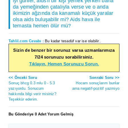
iyi günler, aids'li bir kişi yemek yerken bana
da yemeğinden çatalıyla verse ve o anda
ikimizin ağzında da kanamalı küçük yaralar
olsa aids buluşabilir mi? Aids hava ile
temasta hemen ölür mü?
Tahlil.com Cevabı :
Bu kadar tesadüf var ise olabilir..
Sizin de benzer bir sorunuz varsa uzmanlarımıza
7/24 sorunuzu sorabilirsiniz.
Tıklayın, Hemen Sorunuzu Sorun.
<< Önceki Soru
Sonraki Soru >>
Sonuç bhcg 0.3 mlu 0 - 5.3
Hocam sonuçlarım bunlar
yazıyordu. Sonucum
ama negatif-pozitif yazmiyo
hakkında bilgi verir misiniz?
Teşekkür ederim.
Bu Gönderiye 0 Adet Yorum Gelmiş