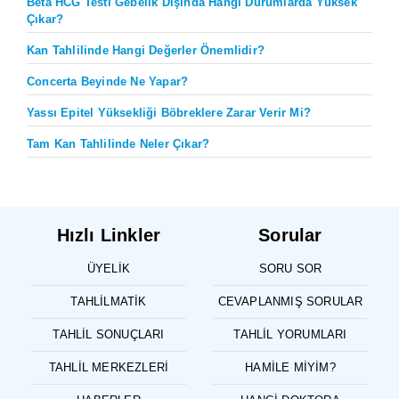
Beta HCG Testi Gebelik Dışında Hangi Durumlarda Yüksek
Çıkar?
Kan Tahlilinde Hangi Değerler Önemlidir?
Concerta Beyinde Ne Yapar?
Yassı Epitel Yüksekliği Böbreklere Zarar Verir Mi?
Tam Kan Tahlilinde Neler Çıkar?
Hızlı Linkler
Sorular
ÜYELIK
SORU SOR
TAHLILMATIK
CEVAPLANMIŞ SORULAR
TAHLIL SONUÇLARI
TAHLIL YORUMLARI
TAHLIL MERKEZLERI
HAMILE MIYIM?