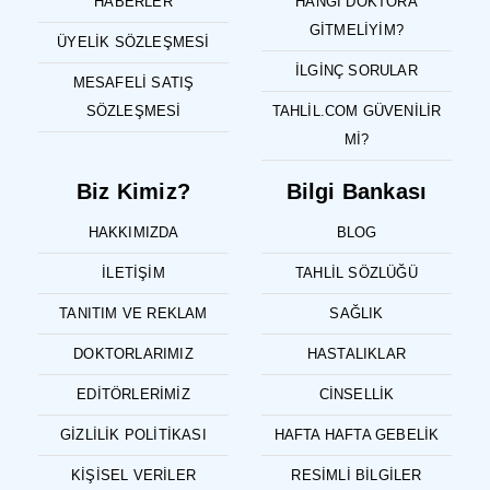
HABERLER
HANGI DOKTORA
GITMELIYIM?
ÜYELIK SÖZLEŞMESI
İLGINÇ SORULAR
MESAFELI SATIŞ
SÖZLEŞMESI
TAHLIL.COM GÜVENILIR
MI?
Biz Kimiz?
Bilgi Bankası
HAKKIMIZDA
BLOG
İLETIŞIM
TAHLIL SÖZLÜĞÜ
TANITIM VE REKLAM
SAĞLIK
DOKTORLARIMIZ
HASTALIKLAR
EDITÖRLERIMIZ
CINSELLIK
GIZLILIK POLITIKASI
HAFTA HAFTA GEBELIK
KIŞISEL VERILER
RESIMLI BILGILER