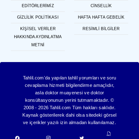
EDITÖRLERIMIZ
CINSELLIK
GIZLILIK POLITIKASI
HAFTA HAFTA GEBELIK
KIŞISEL VERILER
RESIMLI BILGILER
HAKKINDA AYDINLATMA
METNI
Tahlil.com'da yapılan tahlil yorumları ve soru
cevaplama hizmeti bilgilendirme amaçlıdır,
asla doktor muayenesi ve doktor
konsültasyonunun yerini tutmamaktadır. ©
2008 - 2026 Tahlil.com Tüm hakları saklıdır.
Kaynak gösterilerek dahi olsa sitedeki görsel
ve içerikler yazılı izin almadan kullanılamaz.