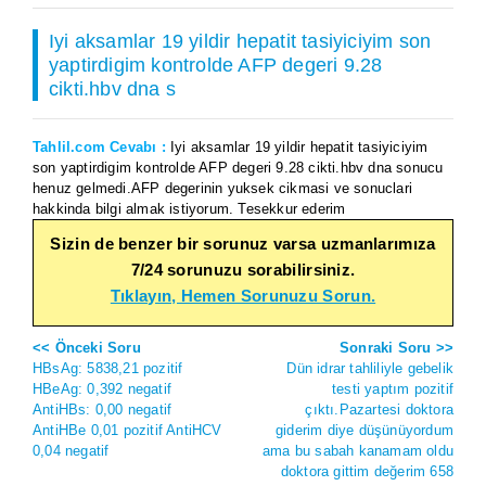
Iyi aksamlar 19 yildir hepatit tasiyiciyim son
yaptirdigim kontrolde AFP degeri 9.28
cikti.hbv dna s
Tahlil.com Cevabı :
Iyi aksamlar 19 yildir hepatit tasiyiciyim
son yaptirdigim kontrolde AFP degeri 9.28 cikti.hbv dna sonucu
henuz gelmedi.AFP degerinin yuksek cikmasi ve sonuclari
hakkinda bilgi almak istiyorum. Tesekkur ederim
Sizin de benzer bir sorunuz varsa uzmanlarımıza
7/24 sorunuzu sorabilirsiniz.
Tıklayın, Hemen Sorunuzu Sorun.
<< Önceki Soru
Sonraki Soru >>
HBsAg: 5838,21 pozitif
Dün idrar tahliliyle gebelik
HBeAg: 0,392 negatif
testi yaptım pozitif
AntiHBs: 0,00 negatif
çıktı.Pazartesi doktora
AntiHBe 0,01 pozitif AntiHCV
giderim diye düşünüyordum
0,04 negatif
ama bu sabah kanamam oldu
doktora gittim değerim 658