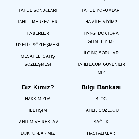
TAHLIL SONUÇLARI
TAHLIL YORUMLARI
TAHLIL MERKEZLERI
HAMILE MIYIM?
HABERLER
HANGI DOKTORA
GITMELIYIM?
ÜYELIK SÖZLEŞMESI
İLGINÇ SORULAR
MESAFELI SATIŞ
SÖZLEŞMESI
TAHLIL.COM GÜVENILIR
MI?
Biz Kimiz?
Bilgi Bankası
HAKKIMIZDA
BLOG
İLETIŞIM
TAHLIL SÖZLÜĞÜ
TANITIM VE REKLAM
SAĞLIK
DOKTORLARIMIZ
HASTALIKLAR