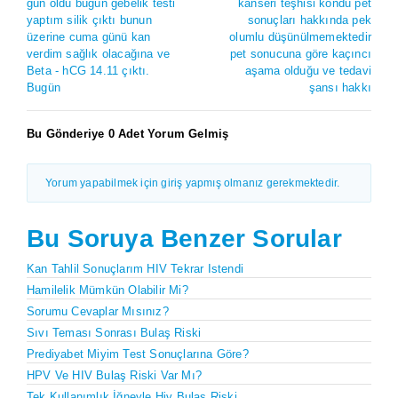
gün oldu bugün gebelik testi
kanseri teşhisi kondu pet
yaptım silik çıktı bunun
sonuçları hakkında pek
üzerine cuma günü kan
olumlu düşünülmemektedir
verdim sağlık olacağına ve
pet sonucuna göre kaçıncı
Beta - hCG 14.11 çıktı.
aşama olduğu ve tedavi
Bugün
şansı hakkı
Bu Gönderiye 0 Adet Yorum Gelmiş
Yorum yapabilmek için giriş yapmış olmanız gerekmektedir.
Bu Soruya Benzer Sorular
Kan Tahlil Sonuçlarım HIV Tekrar Istendi
Hamilelik Mümkün Olabilir Mi?
Sorumu Cevaplar Mısınız?
Sıvı Teması Sonrası Bulaş Riski
Prediyabet Miyim Test Sonuçlarına Göre?
HPV Ve HIV Bulaş Riski Var Mı?
Tek Kullanımlık İğneyle Hiv Bulaş Riski