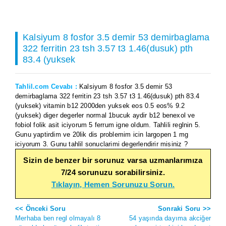
Kalsiyum 8 fosfor 3.5 demir 53 demirbaglama
322 ferritin 23 tsh 3.57 t3 1.46(dusuk) pth
83.4 (yuksek
Tahlil.com Cevabı :
Kalsiyum 8 fosfor 3.5 demir 53
demirbaglama 322 ferritin 23 tsh 3.57 t3 1.46(dusuk) pth 83.4
(yuksek) vitamin b12 2000den yuksek eos 0.5 eos% 9.2
(yuksek) diger degerler normal 1bucuk aydir b12 benexol ve
fobiol folik asit iciyorum 5 ferrum igne oldum. Tahlili reglnin 5.
Gunu yaptirdim ve 20lik dis problemim icin largopen 1 mg
iciyorum 3. Gunu tahlil sonuclarimi degerlendirir misiniz ?
Sizin de benzer bir sorunuz varsa uzmanlarımıza
7/24 sorunuzu sorabilirsiniz.
Tıklayın, Hemen Sorunuzu Sorun.
<< Önceki Soru
Sonraki Soru >>
Merhaba ben regl olmayalı 8
54 yaşında dayıma akciğer