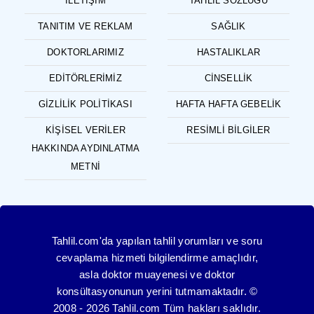
İLETIŞIM
TAHLIL SÖZLÜĞÜ
TANITIM VE REKLAM
SAĞLIK
DOKTORLARIMIZ
HASTALIKLAR
EDITÖRLERIMIZ
CINSELLIK
GIZLILIK POLITIKASI
HAFTA HAFTA GEBELIK
KIŞISEL VERILER
RESIMLI BILGILER
HAKKINDA AYDINLATMA
METNI
Tahlil.com'da yapılan tahlil yorumları ve soru
cevaplama hizmeti bilgilendirme amaçlıdır,
asla doktor muayenesi ve doktor
konsültasyonunun yerini tutmamaktadır. ©
2008 - 2026 Tahlil.com Tüm hakları saklıdır.