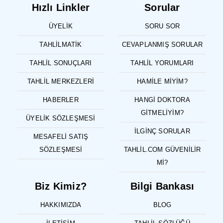
Hızlı Linkler
Sorular
ÜYELIK
SORU SOR
TAHLILMATIK
CEVAPLANMIŞ SORULAR
TAHLIL SONUÇLARI
TAHLIL YORUMLARI
TAHLIL MERKEZLERI
HAMILE MIYIM?
HABERLER
HANGI DOKTORA
GITMELIYIM?
ÜYELIK SÖZLEŞMESI
İLGINÇ SORULAR
MESAFELI SATIŞ
SÖZLEŞMESI
TAHLIL.COM GÜVENILIR
MI?
Biz Kimiz?
Bilgi Bankası
HAKKIMIZDA
BLOG