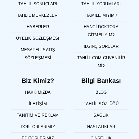
TAHLIL SONUÇLARI
TAHLIL YORUMLARI
TAHLIL MERKEZLERI
HAMILE MIYIM?
HABERLER
HANGI DOKTORA
GITMELIYIM?
ÜYELIK SÖZLEŞMESI
İLGINÇ SORULAR
MESAFELI SATIŞ
SÖZLEŞMESI
TAHLIL.COM GÜVENILIR
MI?
Biz Kimiz?
Bilgi Bankası
HAKKIMIZDA
BLOG
İLETIŞIM
TAHLIL SÖZLÜĞÜ
TANITIM VE REKLAM
SAĞLIK
DOKTORLARIMIZ
HASTALIKLAR
EDITÖRLERIMIZ
CINSELLIK