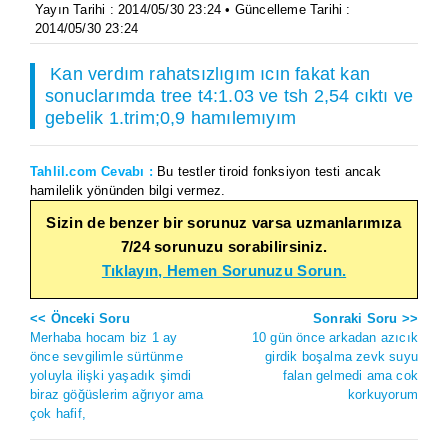
Yayın Tarihi : 2014/05/30 23:24 • Güncelleme Tarihi :
2014/05/30 23:24
Kan verdım rahatsızlıgım ıcın fakat kan
sonuclarımda tree t4:1.03 ve tsh 2,54 cıktı ve
gebelik 1.trim;0,9 hamılemıyım
Tahlil.com Cevabı :
Bu testler tiroid fonksiyon testi ancak
hamilelik yönünden bilgi vermez.
Sizin de benzer bir sorunuz varsa uzmanlarımıza
7/24 sorunuzu sorabilirsiniz.
Tıklayın, Hemen Sorunuzu Sorun.
<< Önceki Soru
Sonraki Soru >>
Merhaba hocam biz 1 ay
10 gün önce arkadan azıcık
önce sevgilimle sürtünme
girdik boşalma zevk suyu
yoluyla ilişki yaşadık şimdi
falan gelmedi ama cok
biraz göğüslerim ağrıyor ama
korkuyorum
çok hafif,