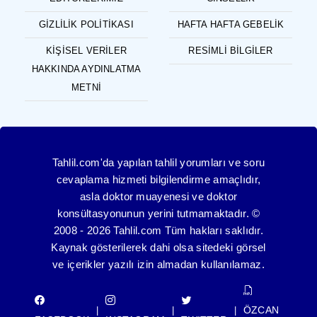
GIZLILIK POLITIKASI
HAFTA HAFTA GEBELIK
KIŞISEL VERILER
RESIMLI BILGILER
HAKKINDA AYDINLATMA
METNI
Tahlil.com'da yapılan tahlil yorumları ve soru
cevaplama hizmeti bilgilendirme amaçlıdır,
asla doktor muayenesi ve doktor
konsültasyonunun yerini tutmamaktadır. ©
2008 - 2026 Tahlil.com Tüm hakları saklıdır.
Kaynak gösterilerek dahi olsa sitedeki görsel
ve içerikler yazılı izin almadan kullanılamaz.
ÖZCAN
|
|
|