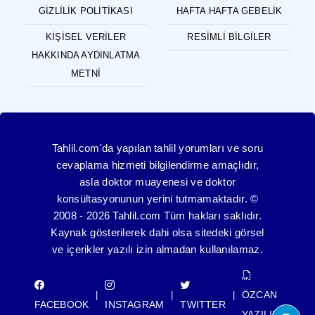
GIZLILIK POLITIKASI
HAFTA HAFTA GEBELIK
KIŞISEL VERILER
RESIMLI BILGILER
HAKKINDA AYDINLATMA
METNI
Tahlil.com'da yapılan tahlil yorumları ve soru
cevaplama hizmeti bilgilendirme amaçlıdır,
asla doktor muayenesi ve doktor
konsültasyonunun yerini tutmamaktadır. ©
2008 - 2026 Tahlil.com Tüm hakları saklıdır.
Kaynak gösterilerek dahi olsa sitedeki görsel
ve içerikler yazılı izin almadan kullanılamaz.
ÖZCAN
|
|
|
FACEBOOK
INSTAGRAM
TWITTER
YAZILIM