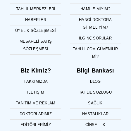
TAHLIL MERKEZLERI
HAMILE MIYIM?
HABERLER
HANGI DOKTORA
GITMELIYIM?
ÜYELIK SÖZLEŞMESI
İLGINÇ SORULAR
MESAFELI SATIŞ
SÖZLEŞMESI
TAHLIL.COM GÜVENILIR
MI?
Biz Kimiz?
Bilgi Bankası
HAKKIMIZDA
BLOG
İLETIŞIM
TAHLIL SÖZLÜĞÜ
TANITIM VE REKLAM
SAĞLIK
DOKTORLARIMIZ
HASTALIKLAR
EDITÖRLERIMIZ
CINSELLIK