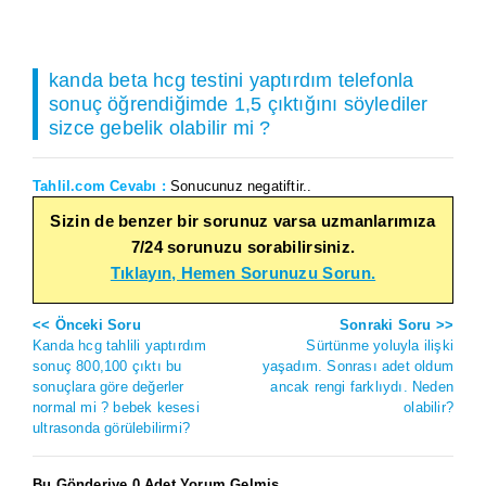
kanda beta hcg testini yaptırdım telefonla
sonuç öğrendiğimde 1,5 çıktığını söylediler
sizce gebelik olabilir mi ?
Tahlil.com Cevabı :
Sonucunuz negatiftir..
Sizin de benzer bir sorunuz varsa uzmanlarımıza
7/24 sorunuzu sorabilirsiniz.
Tıklayın, Hemen Sorunuzu Sorun.
<< Önceki Soru
Sonraki Soru >>
Kanda hcg tahlili yaptırdım
Sürtünme yoluyla ilişki
sonuç 800,100 çıktı bu
yaşadım. Sonrası adet oldum
sonuçlara göre değerler
ancak rengi farklıydı. Neden
normal mi ? bebek kesesi
olabilir?
ultrasonda görülebilirmi?
Bu Gönderiye 0 Adet Yorum Gelmiş