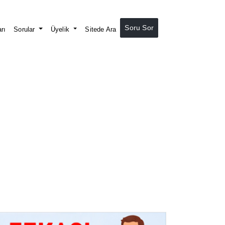
Soru Sor
rı
Sorular
Üyelik
Sitede Ara