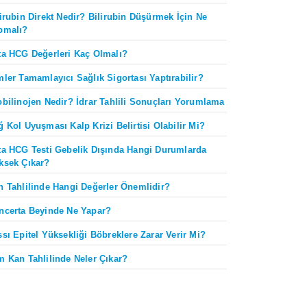
lirubin Direkt Nedir? Bilirubin Düşürmek İçin Ne
pmalı?
ta HCG Değerleri Kaç Olmalı?
mler Tamamlayıcı Sağlık Sigortası Yaptırabilir?
obilinojen Nedir? İdrar Tahlili Sonuçları Yorumlama
ğ Kol Uyuşması Kalp Krizi Belirtisi Olabilir Mi?
ta HCG Testi Gebelik Dışında Hangi Durumlarda
ksek Çıkar?
n Tahlilinde Hangi Değerler Önemlidir?
ncerta Beyinde Ne Yapar?
ssı Epitel Yüksekliği Böbreklere Zarar Verir Mi?
m Kan Tahlilinde Neler Çıkar?