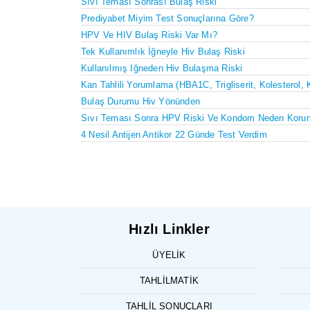
Sıvı Teması Sonrası Bulaş Riski
Prediyabet Miyim Test Sonuçlarına Göre?
HPV Ve HIV Bulaş Riski Var Mı?
Tek Kullanımlık İğneyle Hiv Bulaş Riski
Kullanılmış Iğneden Hiv Bulaşma Riski
Kan Tahlili Yorumlama (HBA1C, Trigliserit, Kolesterol, 
Bulaş Durumu Hiv Yönünden
Sıvı Teması Sonra HPV Riski Ve Kondom Neden Koru
4 Nesil Antijen Antikor 22 Günde Test Verdim
Hızlı Linkler
ÜYELIK
TAHLILMATIK
TAHLIL SONUÇLARI