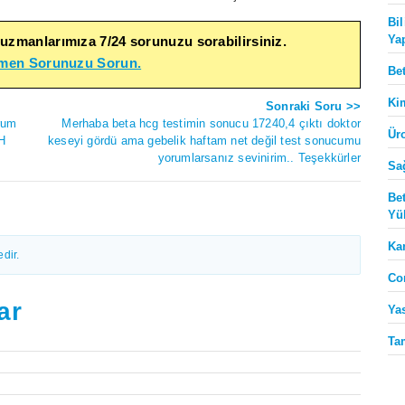
Bi
Ya
 uzmanlarımıza 7/24 sorunuzu sorabilirsiniz.
emen Sorunuzu Sorun.
Be
Ki
Sonraki Soru >>
erum
Merhaba beta hcg testimin sonucu 17240,4 çıktı doktor
Ür
SH
keseyi gördü ama gebelik haftam net değil test sonucumu
yorumlarsanız sevinirim.. Teşekkürler
Sa
Be
Yü
Ka
dir.
Co
ar
Ya
Ta