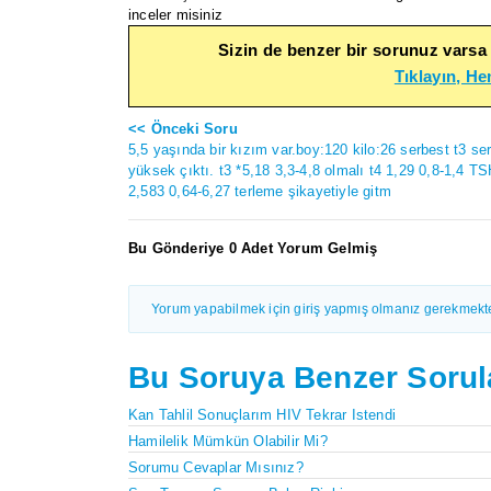
inceler misiniz
Sizin de benzer bir sorunuz varsa
Tıklayın, H
<< Önceki Soru
5,5 yaşında bir kızım var.boy:120 kilo:26 serbest t3 s
yüksek çıktı. t3 *5,18 3,3-4,8 olmalı t4 1,29 0,8-1,4 T
2,583 0,64-6,27 terleme şikayetiyle gitm
Bu Gönderiye 0 Adet Yorum Gelmiş
Yorum yapabilmek için giriş yapmış olmanız gerekmekte
Bu Soruya Benzer Sorul
Kan Tahlil Sonuçlarım HIV Tekrar Istendi
Hamilelik Mümkün Olabilir Mi?
Sorumu Cevaplar Mısınız?