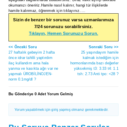
okumanızı öneririz.Hamile nasıl kalınır, hangi tür ilişkilerde
hamile kalınmaz, öğrenmek için tıklayınız.....
Sizin de benzer bir sorunuz varsa uzmanlarımıza
7/24 sorunuzu sorabilirsiniz.
Tıklayın, Hemen Sorunuzu Sorun.
<< Önceki Soru
Sonraki Soru >>
27 haftalık gebeyim 2 hafta
25 yaşındayım hamile
önce idrar tahlili yaptırdım
kalmak istediğim için
ilaç kullandım ama hala
hormonlarımda bazı değerler
yanma ve kasıkta ağrı var ne
yüksekmiş t3: 3.33 t4: 1.1
yapmalı ÜROBİLİNOJEN-
tsh: 2.73 Anti tpo: <28 ?
norm 0.1mg/dl ?
Bu Gönderiye 0 Adet Yorum Gelmiş
Yorum yapabilmek için giriş yapmış olmanız gerekmektedir.