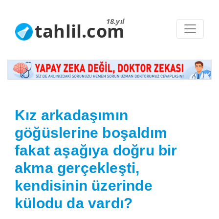
18.yıl
tahlil.com
Kız arkadaşımın
göğüslerine boşaldım
fakat aşağıya doğru bir
akma gerçekleşti,
kendisinin üzerinde
külodu da vardı?