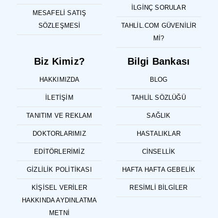
İLGINÇ SORULAR
MESAFELI SATIŞ
SÖZLEŞMESI
TAHLIL.COM GÜVENILIR
MI?
Biz Kimiz?
Bilgi Bankası
HAKKIMIZDA
BLOG
İLETIŞIM
TAHLIL SÖZLÜĞÜ
TANITIM VE REKLAM
SAĞLIK
DOKTORLARIMIZ
HASTALIKLAR
EDITÖRLERIMIZ
CINSELLIK
GIZLILIK POLITIKASI
HAFTA HAFTA GEBELIK
KIŞISEL VERILER
RESIMLI BILGILER
HAKKINDA AYDINLATMA
METNI