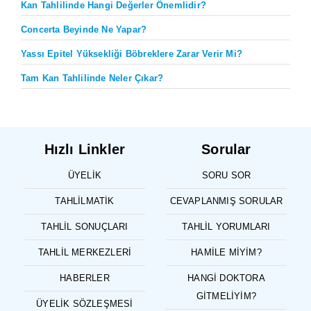
Kan Tahlilinde Hangi Değerler Önemlidir?
Concerta Beyinde Ne Yapar?
Yassı Epitel Yüksekliği Böbreklere Zarar Verir Mi?
Tam Kan Tahlilinde Neler Çıkar?
Hızlı Linkler
Sorular
ÜYELIK
SORU SOR
TAHLILMATIK
CEVAPLANMIŞ SORULAR
TAHLIL SONUÇLARI
TAHLIL YORUMLARI
TAHLIL MERKEZLERI
HAMILE MIYIM?
HABERLER
HANGI DOKTORA
GITMELIYIM?
ÜYELIK SÖZLEŞMESI