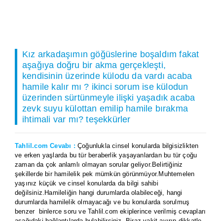
Kız arkadaşımın göğüslerine boşaldım fakat
aşağıya doğru bir akma gerçekleşti,
kendisinin üzerinde külodu da vardı acaba
hamile kalır mı ? ikinci sorum ise külodun
üzerinden sürtünmeyle ilişki yaşadık acaba
zevk suyu külottan emilip hamile bırakma
ihtimali var mı? teşekkürler
Tahlil.com Cevabı :
Çoğunlukla cinsel konularda bilgisizlikten
ve erken yaşlarda bu tür beraberlik yaşayanlardan bu tür çoğu
zaman da çok anlamlı olmayan sorular geliyor.Belirtiğiniz
şekillerde bir hamilelik pek mümkün görünmüyor.Muhtemelen
yaşınız küçük ve cinsel konularda da bilgi sahibi
değilsiniz.Hamileliğin hangi durumlarda olabileceği, hangi
durumlarda hamilelik olmayacağı ve bu konularda sorulmuş
benzer binlerce soru ve Tahlil.com ekiplerince verilmiş cevapları
aşağıdaki bağlantılarda bulabilirsiniz. Biraz vakit ayırıp dikkatle