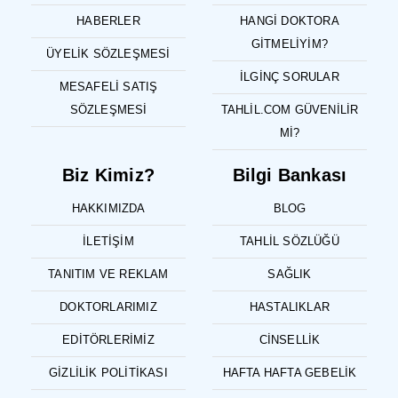
HABERLER
HANGI DOKTORA
GITMELIYIM?
ÜYELIK SÖZLEŞMESI
İLGINÇ SORULAR
MESAFELI SATIŞ
SÖZLEŞMESI
TAHLIL.COM GÜVENILIR
MI?
Biz Kimiz?
Bilgi Bankası
HAKKIMIZDA
BLOG
İLETIŞIM
TAHLIL SÖZLÜĞÜ
TANITIM VE REKLAM
SAĞLIK
DOKTORLARIMIZ
HASTALIKLAR
EDITÖRLERIMIZ
CINSELLIK
GIZLILIK POLITIKASI
HAFTA HAFTA GEBELIK