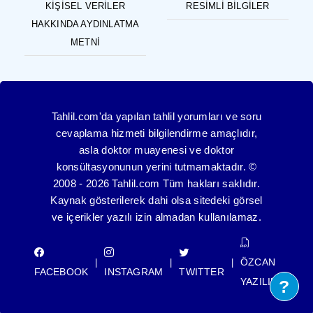
KIŞISEL VERILER
RESIMLI BILGILER
HAKKINDA AYDINLATMA
METNI
Tahlil.com'da yapılan tahlil yorumları ve soru
cevaplama hizmeti bilgilendirme amaçlıdır,
asla doktor muayenesi ve doktor
konsültasyonunun yerini tutmamaktadır. ©
2008 - 2026 Tahlil.com Tüm hakları saklıdır.
Kaynak gösterilerek dahi olsa sitedeki görsel
ve içerikler yazılı izin almadan kullanılamaz.
ÖZCAN
|
|
|
FACEBOOK
INSTAGRAM
TWITTER
YAZILIM
?