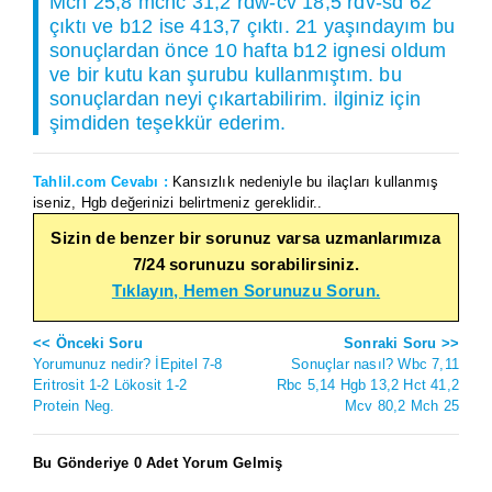
Mch 25,8 mchc 31,2 rdw-cv 18,5 rdv-sd 62
çıktı ve b12 ise 413,7 çıktı. 21 yaşındayım bu
sonuçlardan önce 10 hafta b12 ignesi oldum
ve bir kutu kan şurubu kullanmıştım. bu
sonuçlardan neyi çıkartabilirim. ilginiz için
şimdiden teşekkür ederim.
Tahlil.com Cevabı :
Kansızlık nedeniyle bu ilaçları kullanmış
iseniz, Hgb değerinizi belirtmeniz gereklidir..
Sizin de benzer bir sorunuz varsa uzmanlarımıza
7/24 sorunuzu sorabilirsiniz.
Tıklayın, Hemen Sorunuzu Sorun.
<< Önceki Soru
Sonraki Soru >>
Yorumunuz nedir? İEpitel 7-8
Sonuçlar nasıl? Wbc 7,11
Eritrosit 1-2 Lökosit 1-2
Rbc 5,14 Hgb 13,2 Hct 41,2
Protein Neg.
Mcv 80,2 Mch 25
Bu Gönderiye 0 Adet Yorum Gelmiş