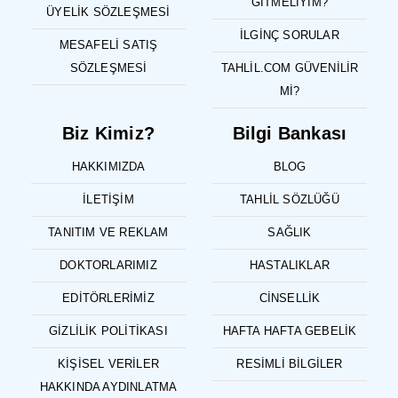
GITMELIYIM?
ÜYELIK SÖZLEŞMESI
İLGINÇ SORULAR
MESAFELI SATIŞ
SÖZLEŞMESI
TAHLIL.COM GÜVENILIR
MI?
Biz Kimiz?
Bilgi Bankası
HAKKIMIZDA
BLOG
İLETIŞIM
TAHLIL SÖZLÜĞÜ
TANITIM VE REKLAM
SAĞLIK
DOKTORLARIMIZ
HASTALIKLAR
EDITÖRLERIMIZ
CINSELLIK
GIZLILIK POLITIKASI
HAFTA HAFTA GEBELIK
KIŞISEL VERILER
RESIMLI BILGILER
HAKKINDA AYDINLATMA