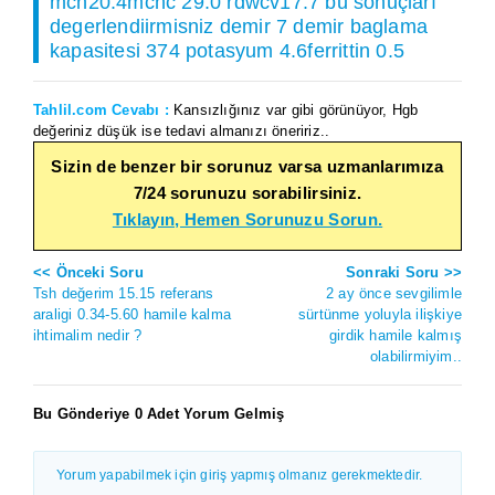
mch20.4mchc 29.0 rdwcv17.7 bu sonuçları
degerlendiirmisniz demir 7 demir baglama
kapasitesi 374 potasyum 4.6ferrittin 0.5
Tahlil.com Cevabı :
Kansızlığınız var gibi görünüyor, Hgb
değeriniz düşük ise tedavi almanızı öneririz..
Sizin de benzer bir sorunuz varsa uzmanlarımıza
7/24 sorunuzu sorabilirsiniz.
Tıklayın, Hemen Sorunuzu Sorun.
<< Önceki Soru
Sonraki Soru >>
Tsh değerim 15.15 referans
2 ay önce sevgilimle
araligi 0.34-5.60 hamile kalma
sürtünme yoluyla ilişkiye
ihtimalim nedir ?
girdik hamile kalmış
olabilirmiyim..
Bu Gönderiye 0 Adet Yorum Gelmiş
Yorum yapabilmek için giriş yapmış olmanız gerekmektedir.