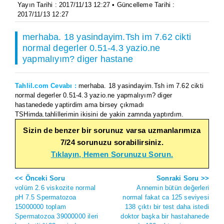
Yayın Tarihi : 2017/11/13 12:27 • Güncelleme Tarihi :
2017/11/13 12:27
merhaba. 18 yasindayim.Tsh im 7.62 cikti
normal degerler 0.51-4.3 yazio.ne
yapmalıyım? diger hastane
Tahlil.com Cevabı :
merhaba. 18 yasindayim.Tsh im 7.62 cikti
normal degerler 0.51-4.3 yazio.ne yapmalıyım? diger
hastanedede yaptirdim ama birsey çıkmadı
TSHimda.tahlillerimin ikisini de yakin zamnda yaptırdım.
Sizin de benzer bir sorunuz varsa uzmanlarımıza
7/24 sorunuzu sorabilirsiniz.
Tıklayın, Hemen Sorunuzu Sorun.
<< Önceki Soru
Sonraki Soru >>
volüm 2.6 viskozite normal
Annemin bütün değerleri
pH 7.5 Spermatozoa
normal fakat ca 125 seviyesi
15000000 toplam
138 çıktı bir test daha istedi
Spermatozoa 39000000 ileri
doktor başka bir hastahanede