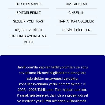
DOKTORLARIMIZ
HASTALIKLAR
EDITÖRLERIMIZ
CINSELLIK
GIZLILIK POLITIKASI
HAFTA HAFTA GEBELIK
KIŞISEL VERILER
RESIMLI BILGILER
HAKKINDA AYDINLATMA
METNI
Tahlil.com'da yapılan tahlil yorumları ve soru
cevaplama hizmeti bilgilendirme amaçlıdır,
asla doktor muayenesi ve doktor
konsültasyonunun yerini tutmamaktadır. ©
2008 - 2026 Tahlil.com Tüm hakları saklıdır.
Kaynak gösterilerek dahi olsa sitedeki görsel
ve içerikler yazılı izin almadan kullanılamaz.