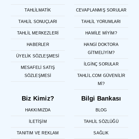
TAHLILMATIK
CEVAPLANMIŞ SORULAR
TAHLIL SONUÇLARI
TAHLIL YORUMLARI
TAHLIL MERKEZLERI
HAMILE MIYIM?
HABERLER
HANGI DOKTORA
GITMELIYIM?
ÜYELIK SÖZLEŞMESI
İLGINÇ SORULAR
MESAFELI SATIŞ
SÖZLEŞMESI
TAHLIL.COM GÜVENILIR
MI?
Biz Kimiz?
Bilgi Bankası
HAKKIMIZDA
BLOG
İLETIŞIM
TAHLIL SÖZLÜĞÜ
TANITIM VE REKLAM
SAĞLIK