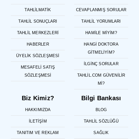
TAHLILMATIK
CEVAPLANMIŞ SORULAR
TAHLIL SONUÇLARI
TAHLIL YORUMLARI
TAHLIL MERKEZLERI
HAMILE MIYIM?
HABERLER
HANGI DOKTORA
GITMELIYIM?
ÜYELIK SÖZLEŞMESI
İLGINÇ SORULAR
MESAFELI SATIŞ
SÖZLEŞMESI
TAHLIL.COM GÜVENILIR
MI?
Biz Kimiz?
Bilgi Bankası
HAKKIMIZDA
BLOG
İLETIŞIM
TAHLIL SÖZLÜĞÜ
TANITIM VE REKLAM
SAĞLIK