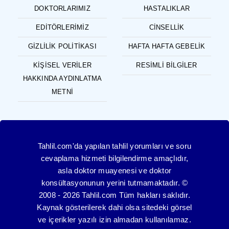
DOKTORLARIMIZ
HASTALIKLAR
EDITÖRLERIMIZ
CINSELLIK
GIZLILIK POLITIKASI
HAFTA HAFTA GEBELIK
KIŞISEL VERILER
RESIMLI BILGILER
HAKKINDA AYDINLATMA
METNI
Tahlil.com'da yapılan tahlil yorumları ve soru
cevaplama hizmeti bilgilendirme amaçlıdır,
asla doktor muayenesi ve doktor
konsültasyonunun yerini tutmamaktadır. ©
2008 - 2026 Tahlil.com Tüm hakları saklıdır.
Kaynak gösterilerek dahi olsa sitedeki görsel
ve içerikler yazılı izin almadan kullanılamaz.