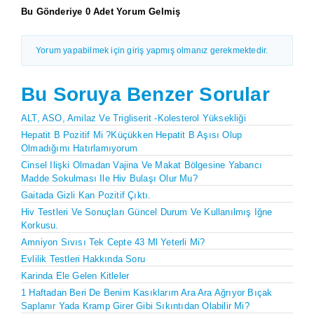
Bu Gönderiye 0 Adet Yorum Gelmiş
Yorum yapabilmek için giriş yapmış olmanız gerekmektedir.
Bu Soruya Benzer Sorular
ALT, ASO, Amilaz Ve Trigliserit -kolesterol Yüksekliği
Hepatit B Pozitif Mi ?Küçükken Hepatit B Aşısı Olup
Olmadığımı Hatırlamıyorum
Cinsel Ilişki Olmadan Vajina Ve Makat Bölgesine Yabancı
Madde Sokulması Ile Hiv Bulaşı Olur Mu?
Gaitada Gizli Kan Pozitif Çıktı.
Hiv Testleri Ve Sonuçları Güncel Durum Ve Kullanılmış Iğne
Korkusu.
Amniyon Sıvısı Tek Cepte 43 Ml Yeterli Mi?
Evlilik Testleri Hakkında Soru
Karinda Ele Gelen Kitleler
1 Haftadan Beri De Benim Kasıklarım Ara Ara Ağrıyor Bıçak
Saplanır Yada Kramp Girer Gibi Sıkıntıdan Olabilir Mi?