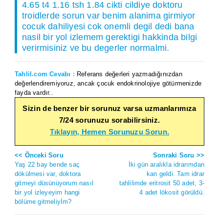
4.65 t4 1.16 tsh 1.84 cikti cildiye doktoru
troidlerde sorun var benim alanima girmiyor
cocuk dahiliyesi cok onemli degil dedi bana
nasil bir yol izlemem gerektigi hakkinda bilgi
verirmisiniz ve bu degerler normalmi.
Tahlil.com Cevabı :
Referans değerleri yazmadığınızdan
değerlendiremiyoruz, ancak çocuk endokrinolojiye götürmenizde
fayda vardır..
Sizin de benzer bir sorunuz varsa uzmanlarımıza
7/24 sorunuzu sorabilirsiniz.
Tıklayın, Hemen Sorunuzu Sorun.
<< Önceki Soru
Sonraki Soru >>
Yaş 22 bay bende saç
İki gün aralıkla idrarımdan
dökülmesi var, doktora
kan geldi. Tam idrar
gitmeyi düsünüyorum nasıl
tahlilimde eritrosit 50 adet, 3-
bir yol izleyeyim hangi
4 adet lökosit görüldü.
bölüme gitmeliyİm?