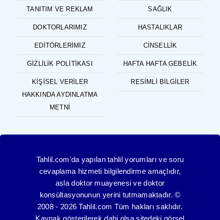
TANITIM VE REKLAM
SAĞLIK
DOKTORLARIMIZ
HASTALIKLAR
EDITÖRLERIMIZ
CINSELLIK
GIZLILIK POLITIKASI
HAFTA HAFTA GEBELIK
KIŞISEL VERILER
RESIMLI BILGILER
HAKKINDA AYDINLATMA
METNI
Tahlil.com'da yapılan tahlil yorumları ve soru
cevaplama hizmeti bilgilendirme amaçlıdır,
asla doktor muayenesi ve doktor
konsültasyonunun yerini tutmamaktadır. ©
2008 - 2026 Tahlil.com Tüm hakları saklıdır.
Kaynak gösterilerek dahi olsa sitedeki görsel