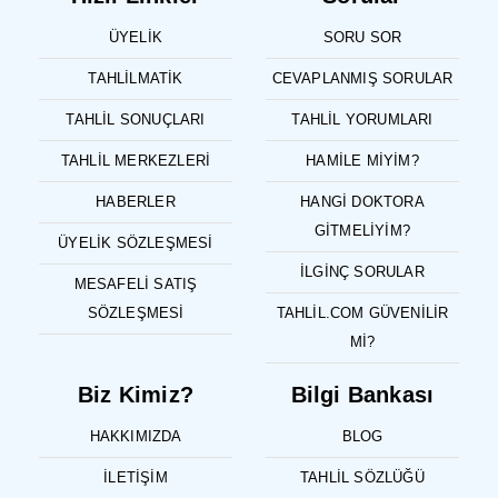
ÜYELIK
SORU SOR
TAHLILMATIK
CEVAPLANMIŞ SORULAR
TAHLIL SONUÇLARI
TAHLIL YORUMLARI
TAHLIL MERKEZLERI
HAMILE MIYIM?
HABERLER
HANGI DOKTORA
GITMELIYIM?
ÜYELIK SÖZLEŞMESI
İLGINÇ SORULAR
MESAFELI SATIŞ
SÖZLEŞMESI
TAHLIL.COM GÜVENILIR
MI?
Biz Kimiz?
Bilgi Bankası
HAKKIMIZDA
BLOG
İLETIŞIM
TAHLIL SÖZLÜĞÜ