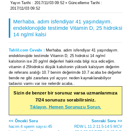
Yayın Tarihi : 2017/11/03 09:52 • Güncelleme Tarihi :
2017/11/03 09:52
Merhaba. adım isfendiyar 41 yaşındayım.
endeklonojide testimde Vitamin D, 25 hidroksi
14 ng/ml kalsi
Tahlil.com Cevabı :
Merhaba. adım isfendiyar 41 yaşındayım.
endeklonojide testimde Vitamin D, 25 hidroksi 14 ng/ml
kalsitonin ise 20 pg/ml değerleri hakkında bilgi rica ediceğim.
vitamin d 25hidroksi düşük kalsitonin yüksek kalsiyum değerim
de referans aralığı 10.7 benim değerimde 10.7 acaba be değerler
bende ne gibi zararlara yol açıyor. neden kaynaklanabiliyor
tadavisi varmı var ise nelerdir acaba..
Sizin de benzer bir sorunuz varsa uzmanlarımıza
7/24 sorunuzu sorabilirsiniz.
Tıklayın, Hemen Sorunuzu Sorun.
<< Önceki Soru
Sonraki Soru >>
hacim:4 sperm sayısı:45
RDW L 11.2 11.5-14.5 MCV