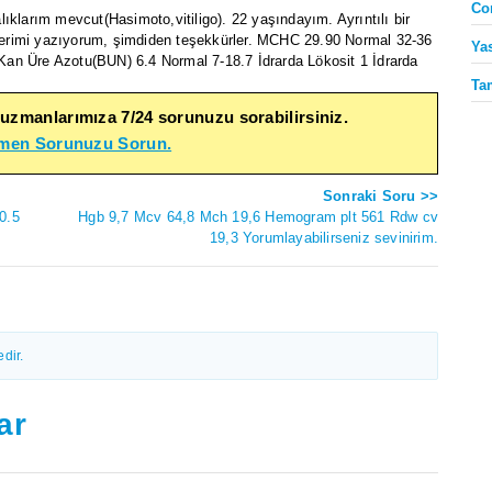
Co
ıklarım mevcut(Hasimoto,vitiligo). 22 yaşındayım. Ayrıntılı bir
stlerimi yazıyorum, şimdiden teşekkürler. MCHC 29.90 Normal 32-36
Ya
an Üre Azotu(BUN) 6.4 Normal 7-18.7 İdrarda Lökosit 1 İdrarda
Ta
 uzmanlarımıza 7/24 sorunuzu sorabilirsiniz.
emen Sorunuzu Sorun.
Sonraki Soru >>
0.5
Hgb 9,7 Mcv 64,8 Mch 19,6 Hemogram plt 561 Rdw cv
19,3 Yorumlayabilirseniz sevinirim.
dir.
ar