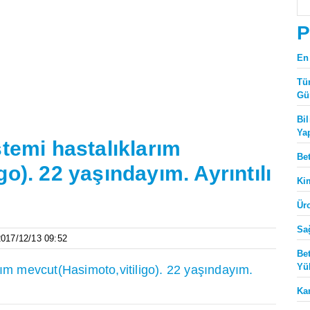
P
En
Tü
Gü
Bi
Ya
stemi hastalıklarım
Be
o). 22 yaşındayım. Ayrıntılı
Ki
Ür
Sa
 2017/12/13 09:52
Be
Yü
rım mevcut(Hasimoto,vitiligo). 22 yaşındayım.
Ka