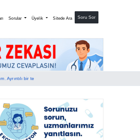
Soru Sor
rı
Sorular
Üyelik
Sitede Ara
. Ayrıntılı bir te