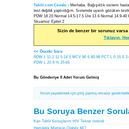
Tahlil.com Cevabı :
Merhaba. Bağışıklık sistemi hastal
test değildi yaptırdığım. Sistemde uyarılı gözüken te
PDW 18.20 Normal 14.5-17.5 Üre 13.6 Normal 14.9-40 K
Skuamoz Epitel 2
Sizin de benzer bir sorunuz varsa
Tıklayın, H
<< Önceki Soru
RDW L 11.2 11.5-14.5 MCV 90.6 80-99 PCT L 0.15 0.2-
PDW L 20.8 % 25-65
Bu Gönderiye 0 Adet Yorum Gelmiş
Yorum yapabilmek için giriş yapmış olmanız gerekmekte
Bu Soruya Benzer Sorul
Kan Tahlil Sonuçlarım HIV Tekrar Istendi
Hamilelik Mümkün Olabilir Mi?