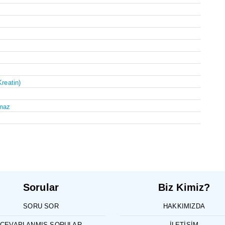
Kreatin)
maz
Sorular
Biz Kimiz?
SORU SOR
HAKKIMIZDA
CEVAPLANMIŞ SORULAR
İLETIŞIM