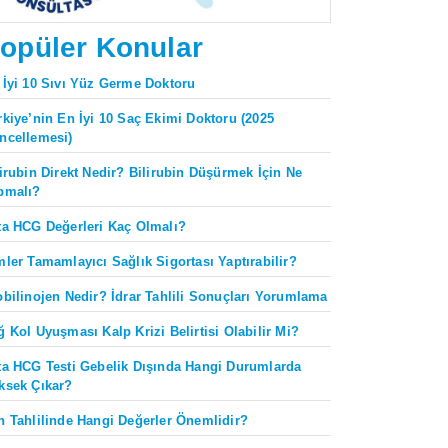
opüler Konular
 İyi 10 Sıvı Yüz Germe Doktoru
rkiye’nin En İyi 10 Saç Ekimi Doktoru (2025
ncellemesi)
lirubin Direkt Nedir? Bilirubin Düşürmek İçin Ne
pmalı?
ta HCG Değerleri Kaç Olmalı?
mler Tamamlayıcı Sağlık Sigortası Yaptırabilir?
obilinojen Nedir? İdrar Tahlili Sonuçları Yorumlama
ğ Kol Uyuşması Kalp Krizi Belirtisi Olabilir Mi?
ta HCG Testi Gebelik Dışında Hangi Durumlarda
ksek Çıkar?
n Tahlilinde Hangi Değerler Önemlidir?