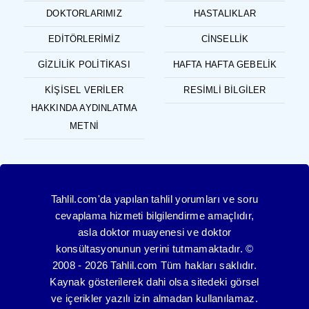
DOKTORLARIMIZ
HASTALIKLAR
EDITÖRLERIMIZ
CINSELLIK
GIZLILIK POLITIKASI
HAFTA HAFTA GEBELIK
KIŞISEL VERILER
RESIMLI BILGILER
HAKKINDA AYDINLATMA
METNI
Tahlil.com'da yapılan tahlil yorumları ve soru
cevaplama hizmeti bilgilendirme amaçlıdır,
asla doktor muayenesi ve doktor
konsültasyonunun yerini tutmamaktadır. ©
2008 - 2026 Tahlil.com Tüm hakları saklıdır.
Kaynak gösterilerek dahi olsa sitedeki görsel
ve içerikler yazılı izin almadan kullanılamaz.