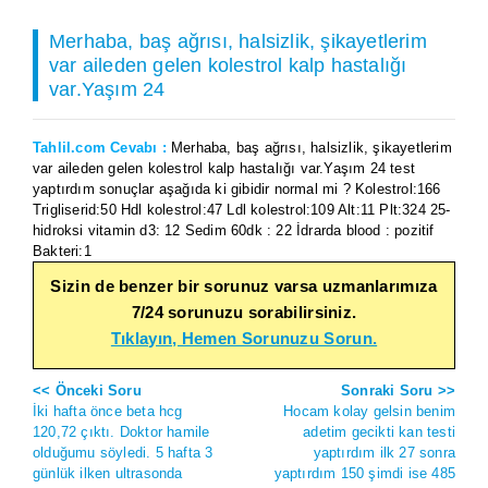
Merhaba, baş ağrısı, halsizlik, şikayetlerim
var aileden gelen kolestrol kalp hastalığı
var.Yaşım 24
Tahlil.com Cevabı :
Merhaba, baş ağrısı, halsizlik, şikayetlerim
var aileden gelen kolestrol kalp hastalığı var.Yaşım 24 test
yaptırdım sonuçlar aşağıda ki gibidir normal mi ? Kolestrol:166
Trigliserid:50 Hdl kolestrol:47 Ldl kolestrol:109 Alt:11 Plt:324 25-
hidroksi vitamin d3: 12 Sedim 60dk : 22 İdrarda blood : pozitif
Bakteri:1
Sizin de benzer bir sorunuz varsa uzmanlarımıza
7/24 sorunuzu sorabilirsiniz.
Tıklayın, Hemen Sorunuzu Sorun.
<< Önceki Soru
Sonraki Soru >>
İki hafta önce beta hcg
Hocam kolay gelsin benim
120,72 çıktı. Doktor hamile
adetim gecikti kan testi
olduğumu söyledi. 5 hafta 3
yaptırdım ilk 27 sonra
günlük ilken ultrasonda
yaptırdım 150 şimdi ise 485