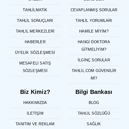
TAHLILMATIK
CEVAPLANMIŞ SORULAR
TAHLIL SONUÇLARI
TAHLIL YORUMLARI
TAHLIL MERKEZLERI
HAMILE MIYIM?
HABERLER
HANGI DOKTORA
GITMELIYIM?
ÜYELIK SÖZLEŞMESI
İLGINÇ SORULAR
MESAFELI SATIŞ
SÖZLEŞMESI
TAHLIL.COM GÜVENILIR
MI?
Biz Kimiz?
Bilgi Bankası
HAKKIMIZDA
BLOG
İLETIŞIM
TAHLIL SÖZLÜĞÜ
TANITIM VE REKLAM
SAĞLIK