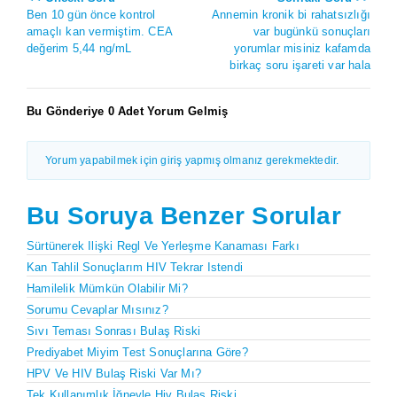
Ben 10 gün önce kontrol
Annemin kronik bi rahatsızlığı
amaçlı kan vermiştim. CEA
var bugünkü sonuçları
değerim 5,44 ng/mL
yorumlar misiniz kafamda
birkaç soru işareti var hala
Bu Gönderiye 0 Adet Yorum Gelmiş
Yorum yapabilmek için giriş yapmış olmanız gerekmektedir.
Bu Soruya Benzer Sorular
Sürtünerek Ilişki Regl Ve Yerleşme Kanaması Farkı
Kan Tahlil Sonuçlarım HIV Tekrar Istendi
Hamilelik Mümkün Olabilir Mi?
Sorumu Cevaplar Mısınız?
Sıvı Teması Sonrası Bulaş Riski
Prediyabet Miyim Test Sonuçlarına Göre?
HPV Ve HIV Bulaş Riski Var Mı?
Tek Kullanımlık İğneyle Hiv Bulaş Riski