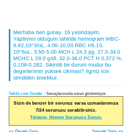
Merhaba ben gunay. 19 yasindayim.
Yaptirmis oldugum tahlilde hemoqram WBC-
8.92,10^3/uL, 4.00-10.00 RBC H5.15.
10^6uL. 3.50-5.00 MCH L 24.3 pg. 27.0-34.0
MCHC L 28.0 g/dl. 32.0-36.0 PCT H 0.372 %.
0.108-0.282. Sikintili bir durum mudur bu
degerlerimin yuksek cikmasi? Ilginiz icin
simdiden tesekkur.
Tahlil.com Cevabı :
Sonuçlarınızda sorun görünmüyor..
Sizin de benzer bir sorunuz varsa uzmanlarımıza
7/24 sorunuzu sorabilirsiniz.
Tıklayın, Hemen Sorunuzu Sorun.
<< Önceki Soru
Sonraki Soru >>