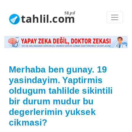
18.yıl
tahlil.com
Merhaba ben gunay. 19
yasindayim. Yaptirmis
oldugum tahlilde sikintili
bir durum mudur bu
degerlerimin yuksek
cikmasi?