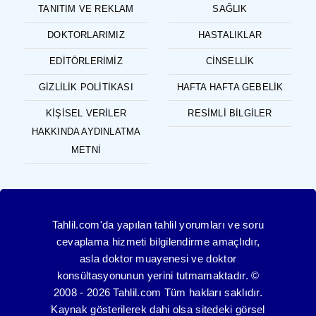
TANITIM VE REKLAM
SAĞLIK
DOKTORLARIMIZ
HASTALIKLAR
EDITÖRLERIMIZ
CINSELLIK
GIZLILIK POLITIKASI
HAFTA HAFTA GEBELIK
KIŞISEL VERILER
RESIMLI BILGILER
HAKKINDA AYDINLATMA
METNI
Tahlil.com'da yapılan tahlil yorumları ve soru
cevaplama hizmeti bilgilendirme amaçlıdır,
asla doktor muayenesi ve doktor
konsültasyonunun yerini tutmamaktadır. ©
2008 - 2026 Tahlil.com Tüm hakları saklıdır.
Kaynak gösterilerek dahi olsa sitedeki görsel