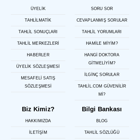
ÜYELIK
SORU SOR
TAHLILMATIK
CEVAPLANMIŞ SORULAR
TAHLIL SONUÇLARI
TAHLIL YORUMLARI
TAHLIL MERKEZLERI
HAMILE MIYIM?
HABERLER
HANGI DOKTORA
GITMELIYIM?
ÜYELIK SÖZLEŞMESI
İLGINÇ SORULAR
MESAFELI SATIŞ
SÖZLEŞMESI
TAHLIL.COM GÜVENILIR
MI?
Biz Kimiz?
Bilgi Bankası
HAKKIMIZDA
BLOG
İLETIŞIM
TAHLIL SÖZLÜĞÜ