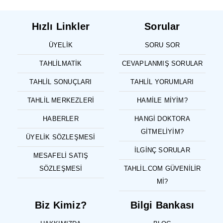
Hızlı Linkler
Sorular
ÜYELIK
SORU SOR
TAHLILMATIK
CEVAPLANMIŞ SORULAR
TAHLIL SONUÇLARI
TAHLIL YORUMLARI
TAHLIL MERKEZLERI
HAMILE MIYIM?
HABERLER
HANGI DOKTORA
GITMELIYIM?
ÜYELIK SÖZLEŞMESI
İLGINÇ SORULAR
MESAFELI SATIŞ
SÖZLEŞMESI
TAHLIL.COM GÜVENILIR
MI?
Biz Kimiz?
Bilgi Bankası