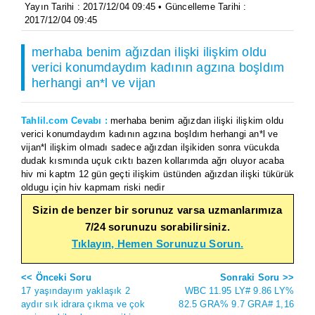
Yayın Tarihi : 2017/12/04 09:45 • Güncelleme Tarihi :
2017/12/04 09:45
merhaba benim ağızdan ilişki ilişkim oldu
verici konumdaydım kadının agzına boşldım
herhangi an*l ve vijan
Tahlil.com Cevabı :
merhaba benim ağızdan ilişki ilişkim oldu
verici konumdaydım kadının agzına boşldım herhangi an*l ve
vijan*l ilişkim olmadı sadece ağızdan ilşikiden sonra vücukda
dudak kısmında uçuk cıktı bazen kollarımda ağrı oluyor acaba
hiv mi kaptm 12 gün geçti ilişkim üstünden ağızdan ilişki tükürük
oldugu için hiv kapmam riski nedir
Sizin de benzer bir sorunuz varsa uzmanlarımıza
7/24 sorunuzu sorabilirsiniz.
Tıklayın, Hemen Sorunuzu Sorun.
<< Önceki Soru
Sonraki Soru >>
17 yaşındayım yaklaşık 2
WBC 11.95 LY# 9.86 LY%
aydır sık idrara çıkma ve çok
82.5 GRA% 9.7 GRA# 1,16