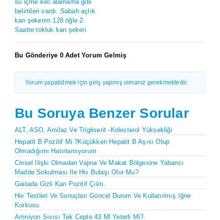
su içme kilo alamama gibi
belirtileri vardı. Sabah açlık
kan şekerim 128 öğle 2.
Saatte tokluk kan şekeri
Bu Gönderiye 0 Adet Yorum Gelmiş
Yorum yapabilmek için giriş yapmış olmanız gerekmektedir.
Bu Soruya Benzer Sorular
ALT, ASO, Amilaz Ve Trigliserit -kolesterol Yüksekliği
Hepatit B Pozitif Mi ?Küçükken Hepatit B Aşısı Olup
Olmadığımı Hatırlamıyorum
Cinsel Ilişki Olmadan Vajina Ve Makat Bölgesine Yabancı
Madde Sokulması Ile Hiv Bulaşı Olur Mu?
Gaitada Gizli Kan Pozitif Çıktı.
Hiv Testleri Ve Sonuçları Güncel Durum Ve Kullanılmış Iğne
Korkusu.
Amniyon Sıvısı Tek Cepte 43 Ml Yeterli Mi?