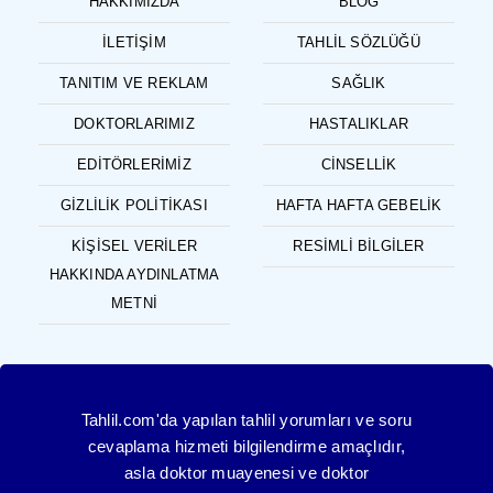
HAKKIMIZDA
BLOG
İLETIŞIM
TAHLIL SÖZLÜĞÜ
TANITIM VE REKLAM
SAĞLIK
DOKTORLARIMIZ
HASTALIKLAR
EDITÖRLERIMIZ
CINSELLIK
GIZLILIK POLITIKASI
HAFTA HAFTA GEBELIK
KIŞISEL VERILER
RESIMLI BILGILER
HAKKINDA AYDINLATMA
METNI
Tahlil.com'da yapılan tahlil yorumları ve soru
cevaplama hizmeti bilgilendirme amaçlıdır,
asla doktor muayenesi ve doktor