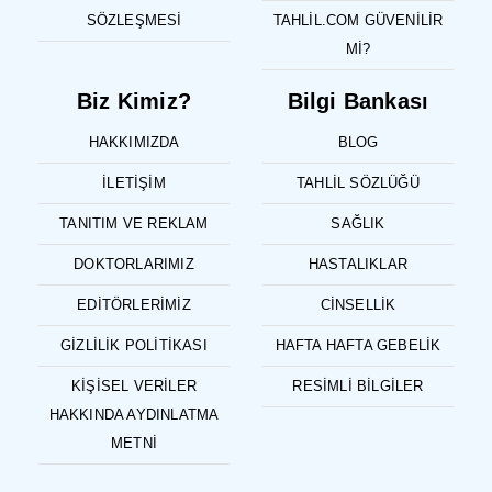
SÖZLEŞMESI
TAHLIL.COM GÜVENILIR
MI?
Biz Kimiz?
Bilgi Bankası
HAKKIMIZDA
BLOG
İLETIŞIM
TAHLIL SÖZLÜĞÜ
TANITIM VE REKLAM
SAĞLIK
DOKTORLARIMIZ
HASTALIKLAR
EDITÖRLERIMIZ
CINSELLIK
GIZLILIK POLITIKASI
HAFTA HAFTA GEBELIK
KIŞISEL VERILER
RESIMLI BILGILER
HAKKINDA AYDINLATMA
METNI