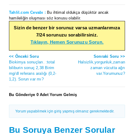
Tahlil.com Cevabı :
Bu ihtimal oldukça düşüktür ancak
hamileliğin oluşması söz konusu olabilir.
Sizin de benzer bir sorunuz varsa uzmanlarımıza
7/24 sorunuzu sorabilirsiniz.
Tıklayın, Hemen Sorunuzu Sorun.
<< Önceki Soru
Sonraki Soru >>
Biokimya sonuçları. :total
Halsizlik,yorgunluk,zaman
biliburin sonuç 2,38 Birim
zaman vücutta ağrı
mg/dl referans aralığı (0,2-
var.Yorumunuz?
1,2). Sorun var mı?
Bu Gönderiye 0 Adet Yorum Gelmiş
Yorum yapabilmek için giriş yapmış olmanız gerekmektedir.
Bu Soruya Benzer Sorular