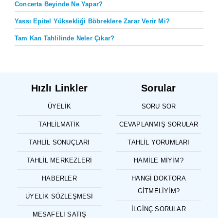
Concerta Beyinde Ne Yapar?
Yassı Epitel Yüksekliği Böbreklere Zarar Verir Mi?
Tam Kan Tahlilinde Neler Çıkar?
Hızlı Linkler
Sorular
ÜYELIK
SORU SOR
TAHLILMATIK
CEVAPLANMIŞ SORULAR
TAHLIL SONUÇLARI
TAHLIL YORUMLARI
TAHLIL MERKEZLERI
HAMILE MIYIM?
HABERLER
HANGI DOKTORA
GITMELIYIM?
ÜYELIK SÖZLEŞMESI
İLGINÇ SORULAR
MESAFELI SATIŞ