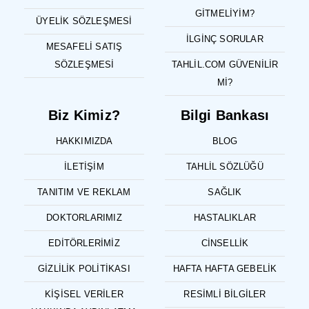
GITMELIYIM?
ÜYELIK SÖZLEŞMESI
İLGINÇ SORULAR
MESAFELI SATIŞ
SÖZLEŞMESI
TAHLIL.COM GÜVENILIR
MI?
Biz Kimiz?
Bilgi Bankası
HAKKIMIZDA
BLOG
İLETIŞIM
TAHLIL SÖZLÜĞÜ
TANITIM VE REKLAM
SAĞLIK
DOKTORLARIMIZ
HASTALIKLAR
EDITÖRLERIMIZ
CINSELLIK
GIZLILIK POLITIKASI
HAFTA HAFTA GEBELIK
KIŞISEL VERILER
RESIMLI BILGILER