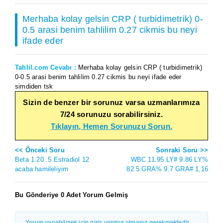
Merhaba kolay gelsin CRP ( turbidimetrik) 0-
0.5 arasi benim tahlilim 0.27 cikmis bu neyi
ifade eder
Tahlil.com Cevabı :
Merhaba kolay gelsin CRP ( turbidimetrik)
0-0.5 arasi benim tahlilim 0.27 cikmis bu neyi ifade eder
simdiden tsk
Sizin de benzer bir sorunuz varsa uzmanlarımıza
7/24 sorunuzu sorabilirsiniz.
Tıklayın, Hemen Sorunuzu Sorun.
<< Önceki Soru
Sonraki Soru >>
Beta 1.20 .5 Estradiol 12
WBC 11.95 LY# 9.86 LY%
acaba hamileliyim
82.5 GRA% 9.7 GRA# 1,16
Bu Gönderiye 0 Adet Yorum Gelmiş
Yorum yapabilmek için giriş yapmış olmanız gerekmektedir.