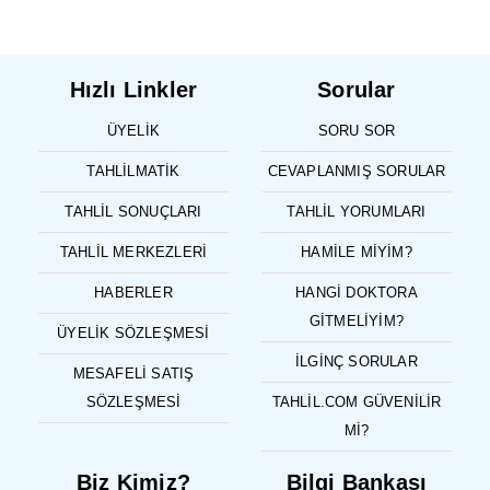
Hızlı Linkler
Sorular
ÜYELIK
SORU SOR
TAHLILMATIK
CEVAPLANMIŞ SORULAR
TAHLIL SONUÇLARI
TAHLIL YORUMLARI
TAHLIL MERKEZLERI
HAMILE MIYIM?
HABERLER
HANGI DOKTORA
GITMELIYIM?
ÜYELIK SÖZLEŞMESI
İLGINÇ SORULAR
MESAFELI SATIŞ
SÖZLEŞMESI
TAHLIL.COM GÜVENILIR
MI?
Biz Kimiz?
Bilgi Bankası