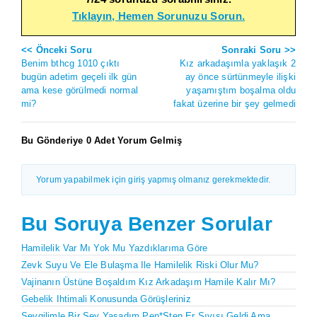
Tıklayın, Hemen Sorunuzu Sorun.
<< Önceki Soru
Sonraki Soru >>
Benim bthcg 1010 çıktı
Kız arkadaşımla yaklaşık 2
bugün adetim geçeli ilk gün
ay önce sürtünmeyle ilişki
ama kese görülmedi normal
yaşamıştım boşalma oldu
mi?
fakat üzerine bir şey gelmedi
Bu Gönderiye 0 Adet Yorum Gelmiş
Yorum yapabilmek için giriş yapmış olmanız gerekmektedir.
Bu Soruya Benzer Sorular
Hamilelik Var Mı Yok Mu Yazdıklarıma Göre
Zevk Suyu Ve Ele Bulaşma Ile Hamilelik Riski Olur Mu?
Vajinanın Üstüne Boşaldım Kız Arkadaşım Hamile Kalır Mı?
Gebelik Ihtimali Konusunda Görüşleriniz
Sevgilimle Bir Şey Yaşadım Pen*sten Er Sıvısı Geldi Ama