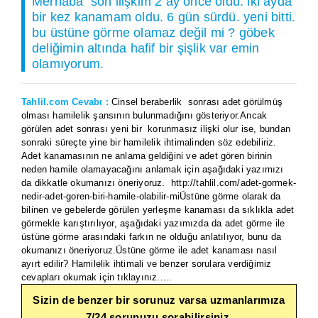
Merhaba son ilişkim 2 ay önce oldu. iki ayda
bir kez kanamam oldu. 6 gün sürdü. yeni bitti.
bu üstüne görme olamaz değil mi ? göbek
deliğimin altında hafif bir şişlik var emin
olamıyorum.
Tahlil.com Cevabı :
Cinsel beraberlik sonrası adet görülmüş
olması hamilelik şansının bulunmadığını gösteriyor.Ancak
görülen adet sonrası yeni bir korunmasız ilişki olur ise, bundan
sonraki süreçte yine bir hamilelik ihtimalinden söz edebiliriz.
Adet kanamasının ne anlama geldiğini ve adet gören birinin
neden hamile olamayacağını anlamak için aşağıdaki yazımızı
da dikkatle okumanızı öneriyoruz. http://tahlil.com/adet-gormek-
nedir-adet-goren-biri-hamile-olabilir-miÜstüne görme olarak da
bilinen ve gebelerde görülen yerleşme kanaması da sıklıkla adet
görmekle karıştırılıyor, aşağıdaki yazımızda da adet görme ile
üstüne görme arasındaki farkın ne olduğu anlatılıyor, bunu da
okumanızı öneriyoruz.Üstüne görme ile adet kanaması nasıl
ayırt edilir? Hamilelik ihtimali ve benzer sorulara verdiğimiz
cevapları okumak için tıklayınız.....
Sizin de benzer bir sorunuz varsa uzmanlarımıza
7/24 sorunuzu sorabilirsiniz.