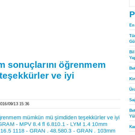
P
En
Tü
Gü
Bi
Ya
dım sonuçlarını öğrenmem
Be
şekkürler ve iyi
Ki
Ür
Sa
 2016/09/13 15:36
Be
Yü
 öğrenmem mümkün mü şimdiden teşekkürler ve iyi
GRAM - MPV 8.4 fl 6.810.1 - LYM 1.4 10mm
Ka
 16.5 1118 - GRAN . 48.580.3 - GRAN . 103mm