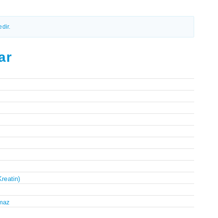
dir.
ar
Kreatin)
maz