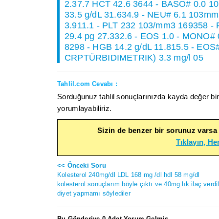
2.37.7 HCT 42.6 3644 - BASO# 0.0 1
33.5 g/dL 31.634.9 - NEU# 6.1 103m
3.911.1 - PLT 232 103/mm3 169358 -
29.4 pg 27.332.6 - EOS 1.0 - MONO# 
8298 - HGB 14.2 g/dL 11.815.5 - EOS
CRPTÜRBIDIMETRIK) 3.3 mg/l 05
Tahlil.com Cevabı :
Sorduğunuz tahlil sonuçlarınızda kayda değer bir
yorumlayabiliriz.
Sizin de benzer bir sorunuz varsa
Tıklayın, H
<< Önceki Soru
Kolesterol 240mg/dl LDL 168 mg /dl hdl 58 mg/dl
kolesterol sonuçlarım böyle çıktı ve 40mg lık ilaç verdi
diyet yapmamı söylediler
Bu Gönderiye 0 Adet Yorum Gelmiş