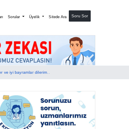
Soru Sor
rı
Sorular
Üyelik
Sitede Ara
ve iyi bayramlar dilerim..