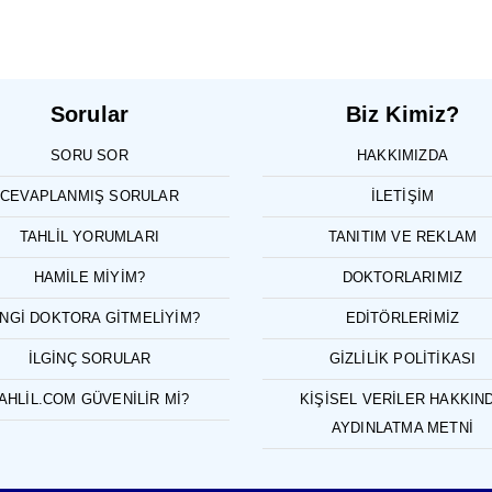
Sorular
Biz Kimiz?
SORU SOR
HAKKIMIZDA
CEVAPLANMIŞ SORULAR
İLETIŞIM
TAHLIL YORUMLARI
TANITIM VE REKLAM
HAMILE MIYIM?
DOKTORLARIMIZ
NGI DOKTORA GITMELIYIM?
EDITÖRLERIMIZ
İLGINÇ SORULAR
GIZLILIK POLITIKASI
AHLIL.COM GÜVENILIR MI?
KIŞISEL VERILER HAKKIN
AYDINLATMA METNI