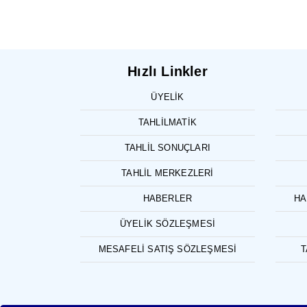
Hızlı Linkler
ÜYELIK
TAHLILMATIK
TAHLIL SONUÇLARI
TAHLIL MERKEZLERI
HABERLER
HA
ÜYELIK SÖZLEŞMESI
MESAFELI SATIŞ SÖZLEŞMESI
T