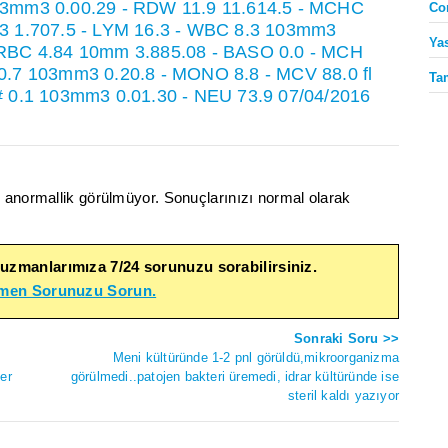
03mm3 0.00.29 - RDW 11.9 11.614.5 - MCHC
Co
m3 1.707.5 - LYM 16.3 - WBC 8.3 103mm3
Ya
 RBC 4.84 10mm 3.885.08 - BASO 0.0 - MCH
0.7 103mm3 0.20.8 - MONO 8.8 - MCV 88.0 fl
Ta
# 0.1 103mm3 0.01.30 - NEU 73.9 07/04/2016
 anormallik görülmüyor. Sonuçlarınızı normal olarak
 uzmanlarımıza 7/24 sorunuzu sorabilirsiniz.
emen Sorunuzu Sorun.
Sonraki Soru >>
Meni kültüründe 1-2 pnl görüldü,mikroorganizma
ler
görülmedi..patojen bakteri üremedi, idrar kültüründe ise
steril kaldı yazıyor