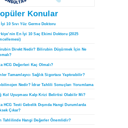
opüler Konular
 İyi 10 Sıvı Yüz Germe Doktoru
rkiye’nin En İyi 10 Saç Ekimi Doktoru (2025
ncellemesi)
lirubin Direkt Nedir? Bilirubin Düşürmek İçin Ne
pmalı?
ta HCG Değerleri Kaç Olmalı?
mler Tamamlayıcı Sağlık Sigortası Yaptırabilir?
obilinojen Nedir? İdrar Tahlili Sonuçları Yorumlama
ğ Kol Uyuşması Kalp Krizi Belirtisi Olabilir Mi?
ta HCG Testi Gebelik Dışında Hangi Durumlarda
ksek Çıkar?
n Tahlilinde Hangi Değerler Önemlidir?