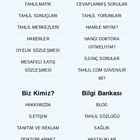
TAHLILMATIK
CEVAPLANMIŞ SORULAR
TAHLIL SONUÇLARI
TAHLIL YORUMLARI
TAHLIL MERKEZLERI
HAMILE MIYIM?
HABERLER
HANGI DOKTORA
GITMELIYIM?
ÜYELIK SÖZLEŞMESI
İLGINÇ SORULAR
MESAFELI SATIŞ
SÖZLEŞMESI
TAHLIL.COM GÜVENILIR
MI?
Biz Kimiz?
Bilgi Bankası
HAKKIMIZDA
BLOG
İLETIŞIM
TAHLIL SÖZLÜĞÜ
TANITIM VE REKLAM
SAĞLIK
DOKTORLARIMIZ
HASTALIKLAR