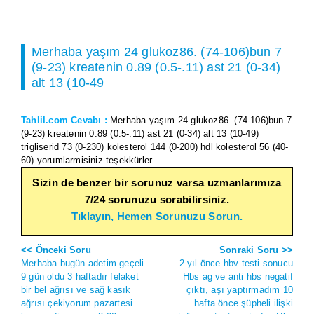
Merhaba yaşım 24 glukoz86. (74-106)bun 7
(9-23) kreatenin 0.89 (0.5-.11) ast 21 (0-34)
alt 13 (10-49
Tahlil.com Cevabı :
Merhaba yaşım 24 glukoz86. (74-106)bun 7
(9-23) kreatenin 0.89 (0.5-.11) ast 21 (0-34) alt 13 (10-49)
trigliserid 73 (0-230) kolesterol 144 (0-200) hdl kolesterol 56 (40-
60) yorumlarmisiniz teşekkürler
Sizin de benzer bir sorunuz varsa uzmanlarımıza
7/24 sorunuzu sorabilirsiniz.
Tıklayın, Hemen Sorunuzu Sorun.
<< Önceki Soru
Sonraki Soru >>
Merhaba bugün adetim geçeli
2 yıl önce hbv testi sonucu
9 gün oldu 3 haftadır felaket
Hbs ag ve anti hbs negatif
bir bel ağrısı ve sağ kasık
çıktı, aşı yaptırmadım 10
ağrısı çekiyorum pazartesi
hafta önce şüpheli ilişki