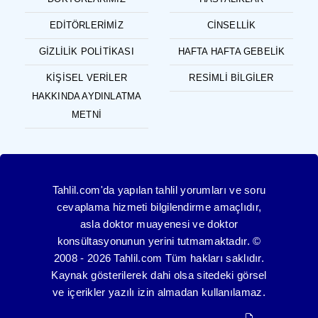
EDITÖRLERIMIZ
CINSELLIK
GIZLILIK POLITIKASI
HAFTA HAFTA GEBELIK
KIŞISEL VERILER
RESIMLI BILGILER
HAKKINDA AYDINLATMA
METNI
Tahlil.com'da yapılan tahlil yorumları ve soru
cevaplama hizmeti bilgilendirme amaçlıdır,
asla doktor muayenesi ve doktor
konsültasyonunun yerini tutmamaktadır. ©
2008 - 2026 Tahlil.com Tüm hakları saklıdır.
Kaynak gösterilerek dahi olsa sitedeki görsel
ve içerikler yazılı izin almadan kullanılamaz.