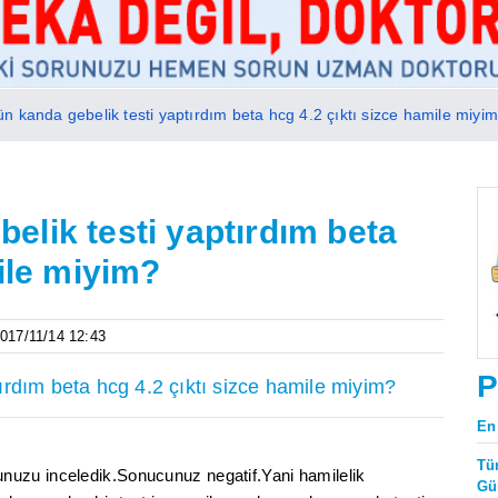
 kanda gebelik testi yaptırdım beta hcg 4.2 çıktı sizce hamile miyi
lik testi yaptırdım beta
mile miyim?
2017/11/14 12:43
P
rdım beta hcg 4.2 çıktı sizce hamile miyim?
En
Tü
uzu inceledik.Sonucunuz negatif.Yani hamilelik
Gü