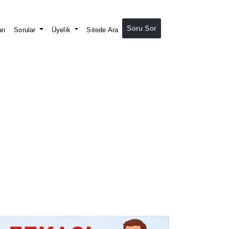
Soru Sor
rı
Sorular
Üyelik
Sitede Ara