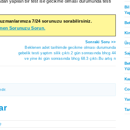
dan yapılan bir test ise gecikme olması durumunda testi
Bi
Ya
 uzmanlarımıza 7/24 sorunuzu sorabilirsiniz.
Be
emen Sorunuzu Sorun.
Ki
Sonraki Soru >>
Ür
Beklenen adet tarihimde gecikme olması durumunda
gebelik testi yaptım silik çıktı.2 gün sonrasında bhcg 44
Sa
ve yine iki gün sonrasında bhcg 68.3 çıktı.Bu artış n
Be
Yü
Ka
Co
dir.
Ya
ar
Ta
?