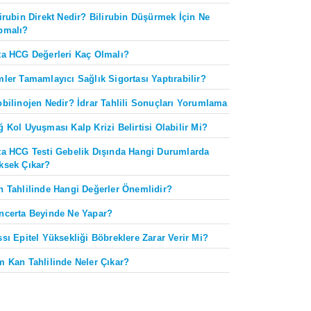
lirubin Direkt Nedir? Bilirubin Düşürmek İçin Ne
pmalı?
ta HCG Değerleri Kaç Olmalı?
mler Tamamlayıcı Sağlık Sigortası Yaptırabilir?
obilinojen Nedir? İdrar Tahlili Sonuçları Yorumlama
ğ Kol Uyuşması Kalp Krizi Belirtisi Olabilir Mi?
ta HCG Testi Gebelik Dışında Hangi Durumlarda
ksek Çıkar?
n Tahlilinde Hangi Değerler Önemlidir?
ncerta Beyinde Ne Yapar?
ssı Epitel Yüksekliği Böbreklere Zarar Verir Mi?
m Kan Tahlilinde Neler Çıkar?