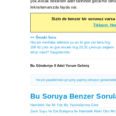
yok.Ancak beklenen adet tarihinde gecikme olma
tekrarlamanızda fayda var.
Sizin de benzer bir sorunuz varsa
Tıklayın, H
<< Önceki Soru
Hocam merhaba adetime şu an iki gün var beta hcg
109.42 çıktı iki gün önceki hcg 20,32 çıkmıştı değerin
artışı nasıl? Saygılarımla...
Bu Gönderiye 0 Adet Yorum Gelmiş
Yorum yapabilmek için giriş yapmış olmanız gerekmekte
Bu Soruya Benzer Sorul
Hamilelik Var Mı Yok Mu Yazdıklarıma Göre
Zevk Suyu Ve Ele Bulaşma Ile Hamilelik Riski Olur Mu