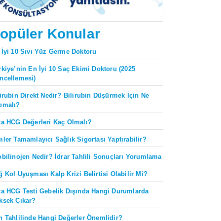
opüler Konular
 İyi 10 Sıvı Yüz Germe Doktoru
rkiye’nin En İyi 10 Saç Ekimi Doktoru (2025
ncellemesi)
lirubin Direkt Nedir? Bilirubin Düşürmek İçin Ne
pmalı?
ta HCG Değerleri Kaç Olmalı?
mler Tamamlayıcı Sağlık Sigortası Yaptırabilir?
obilinojen Nedir? İdrar Tahlili Sonuçları Yorumlama
ğ Kol Uyuşması Kalp Krizi Belirtisi Olabilir Mi?
ta HCG Testi Gebelik Dışında Hangi Durumlarda
ksek Çıkar?
n Tahlilinde Hangi Değerler Önemlidir?