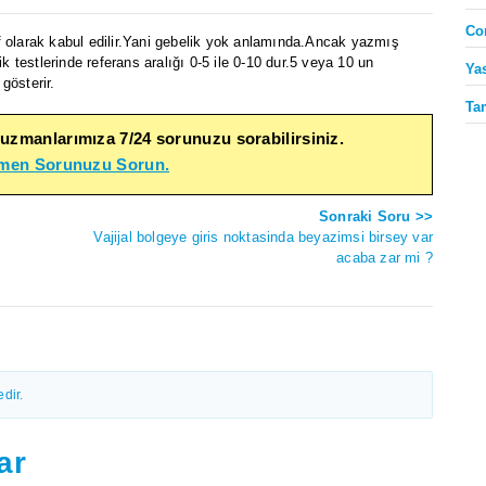
Co
f olarak kabul edilir.Yani gebelik yok anlamında.Ancak yazmış
k testlerinde referans aralığı 0-5 ile 0-10 dur.5 veya 10 un
Ya
gösterir.
Ta
 uzmanlarımıza 7/24 sorunuzu sorabilirsiniz.
emen Sorunuzu Sorun.
Sonraki Soru >>
Vajijal bolgeye giris noktasinda beyazimsi birsey var
acaba zar mi ?
dir.
ar