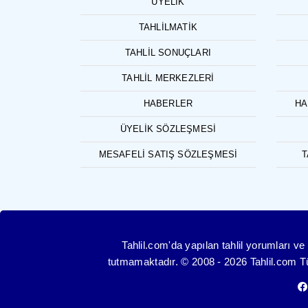
ÜYELIK
TAHLILMATIK
TAHLIL SONUÇLARI
TAHLIL MERKEZLERI
HABERLER
HA
ÜYELIK SÖZLEŞMESI
MESAFELI SATIŞ SÖZLEŞMESI
T
Tahlil.com'da yapılan tahlil yorumları 
tutmamaktadır. © 2008 - 2026 Tahlil.com Tüm