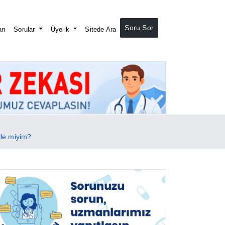
Soru Sor
rı
Sorular
Üyelik
Sitede Ara
ile miyim?