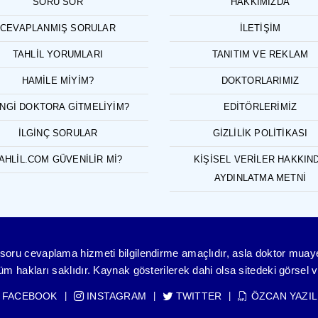
SORU SOR
HAKKIMIZDA
CEVAPLANMIŞ SORULAR
İLETIŞIM
TAHLIL YORUMLARI
TANITIM VE REKLAM
HAMILE MIYIM?
DOKTORLARIMIZ
NGI DOKTORA GITMELIYIM?
EDITÖRLERIMIZ
İLGINÇ SORULAR
GIZLILIK POLITIKASI
AHLIL.COM GÜVENILIR MI?
KIŞISEL VERILER HAKKIN
AYDINLATMA METNI
ve soru cevaplama hizmeti bilgilendirme amaçlıdır, asla doktor mua
 hakları saklıdır. Kaynak gösterilerek dahi olsa sitedeki görsel ve
FACEBOOK
INSTAGRAM
TWITTER
ÖZCAN YAZIL
|
|
|