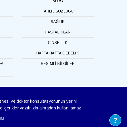
BLOG
TAHLIL SÖZLÜĞÜ
SAĞLIK
HASTALIKLAR
CINSELLIK
HAFTA HAFTA GEBELIK
DA
RESIMLI BILGILER
yenesi ve doktor konsültasyonunun yerini
 içerikler yazılı izin almadan kullanılamaz.
IM
?