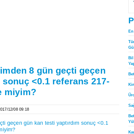
P
En
Tü
Gü
Bi
Ya
imden 8 gün geçti geçen
Be
m sonuç <0.1 referans 217-
Ki
le miyim?
Ür
Sa
 2017/12/08 09:18
Be
Yü
ti geçen gün kan testi yaptırdım sonuç <0.1
 miyim?
Ka